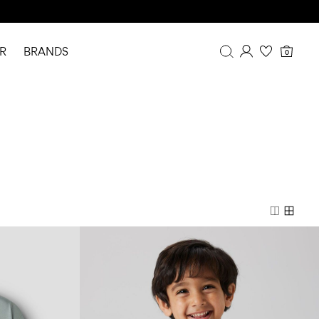
R
BRANDS
0
Overview
Purchases
Profile
Wishlist
FAQ
SIGN OUT