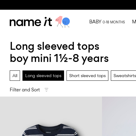
BABY
M
0-18 MONTHS
Long sleeved tops
boy mini 1½-8 years
All
Long sleeved tops
Short sleeved tops
Sweatshirts
Filter and Sort