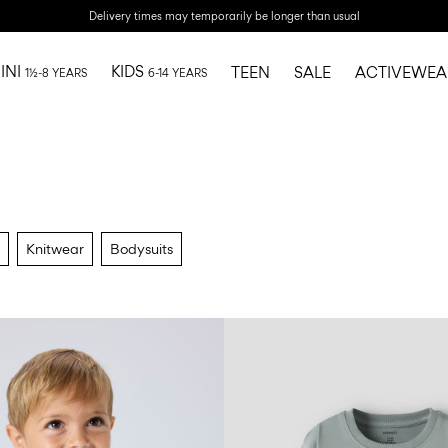
Delivery times may temporarily be longer than usual
INI
KIDS
TEEN
SALE
ACTIVEWEA
1½-8 YEARS
6-14 YEARS
Knitwear
Bodysuits