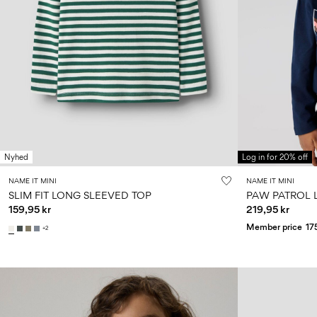
Nyhed
Log in for 20% off
NAME IT MINI
NAME IT MINI
SLIM FIT LONG SLEEVED TOP
PAW PATROL 
159,95 kr
219,95 kr
Member price
17
+2