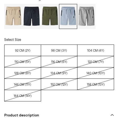
Select Size
92 CM (2Y)
98 CM (3Y)
104 CM (4Y)
110 CM (5Y)
116 CM (6Y)
122 CM (7Y)
128 CM (8Y)
134 CM (9Y)
140 CM (10Y)
146 CM (11Y)
152 CM (12Y)
158 CM (13Y)
164 CM (14Y)
Product description