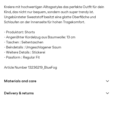
Kreiere mit hochwertigen Alltagsstyles das perfekte Outfit für dein
Kind, das nicht nur bequem, sondern auch super trendy ist.
Ungebürsteter Sweatstoff besitzt eine glatte Oberfläche und
Schlaufen an der Innenseite für hohen Tragekomfort.
- Produktart: Shorts
- Angenähter Kordelzug aus Baumwolle: 13 cm
- Taschen : Seitentaschen
- Beindetails : Umgeschlagener Saum
- Weitere Details : Stickerei
- Passform : Regular Fit
Article Number
13236219_BlueFog
Materials and care
Delivery & returns
Machine wash at max 40°C under gentle wash programme
Do not bleach
Lieferung nach Hause (SwissPost Priority)
CHF 6,95