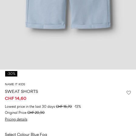
Größe
school
play
Babys
6–
27-
6–
1½–
0–
14
35
14
8
18
Jahre
Jahre
Jahre
monate
Sign
in
Any
questions?
-30%
About
Us
NAME IT KIDS
Schweiz
SWEAT SHORTS
/
CHF 14,60
Deutsch
Lowest price in the last 30 days
CHF 16,70
-13%
Original Price
CHF 20,90
Pricing details
Select Colour
Blue Fog