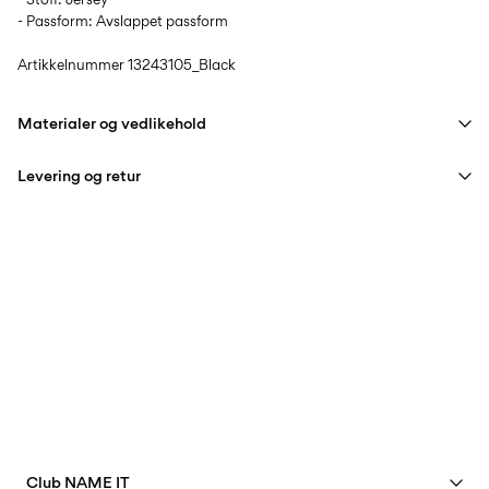
- Passform: Avslappet passform
Artikkelnummer
13243105_Black
Materialer og vedlikehold
Levering og retur
Maskinvask på maks 40°C med skånsomt vaskeprogram
Ikke bleke
Pick up at Service Point (PostNord)
59,00 kr
Ikke tørk i tørketrommel
Strykejern med medium varmeinnstillinger
Leveringsalternativer
Ikke tørrens
Tørk med tørkesnor
Retur og bytte
Club NAME IT