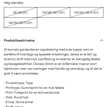
Velg størrelse
116 CM (6Y)
122/128 CM (7-8Y)
134/140 CM (9-10Y)
146/152 CM (11-12Y)
Produktbeskrivelse
Gi barnets garderobe en oppdatering med kule topper som er
perfekte til hverdags og spesielle anledninger. Jersey er et lett og
stretchy stoff med myk overflate og innside for en behagelig følelse
og bevegelsesfrihet. Disneys Stitch er en bråkmaker med et stort
hjerte som viser oss meningen med familie og vennskap, og at det er
greit å være annerledes.
- Produkttype: Topp
- Printtype: Gummiprint for en myk følelse
- Print: Folieprint for en skinnende look
- Hals: Rund hals
- Ermer: Korte ermer
- Stoff: Jersey