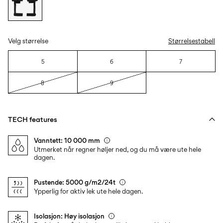
Velg størrelse
Størrelsestabell
5
6
7
8
9
TECH features
Vanntett: 10 000 mm
Utmerket når regner høljer ned, og du må være ute hele
dagen.
Pustende: 5000 g/m2/24t
Ypperlig for aktiv lek ute hele dagen.
Isolasjon: Høy isolasjon