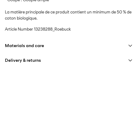
La matière principale de ce produit contient un minimum de 50 % de
coton biologique.
Article Number
13238288_Roebuck
Materials and care
Delivery & returns
Machine wash at max 40°C under gentle wash programme
Do not bleach
Livraison à domicile (Colissimo)
€ 5,95
Do not tumble dry
Iron on medium heat settings
Collecte en point de retrait (MONDIALRELAY)
€ 4,95
Do not dry clean
Free from
€ 69,90
Options de livraison