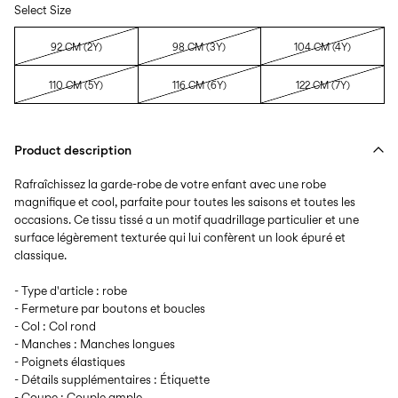
Select Size
92 CM (2Y)
98 CM (3Y)
104 CM (4Y)
110 CM (5Y)
116 CM (6Y)
122 CM (7Y)
Product description
Rafraîchissez la garde-robe de votre enfant avec une robe
magnifique et cool, parfaite pour toutes les saisons et toutes les
occasions. Ce tissu tissé a un motif quadrillage particulier et une
surface légèrement texturée qui lui confèrent un look épuré et
classique.
- Type d'article : robe
- Fermeture par boutons et boucles
- Col : Col rond
- Manches : Manches longues
- Poignets élastiques
- Détails supplémentaires : Étiquette
- Coupe : Couple ample