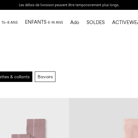
Les délais de livraison peuvent être temporairement plus longs.
I
ENFANTS
Ado
SOLDES
ACTIVEWE
1½–8 ANS
6–14 ANS
ttes & collants
Bavoirs