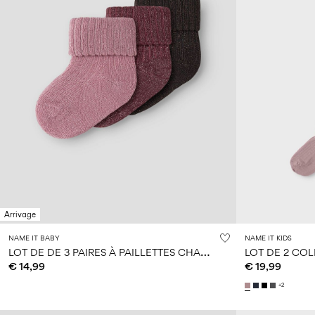
Arrivage
NAME IT BABY
NAME IT KIDS
L
OT DE DE 3 PAIRES À PAILLETTES CHAUSSETTES
LOT DE 2 CO
€ 14,99
€ 19,99
+2