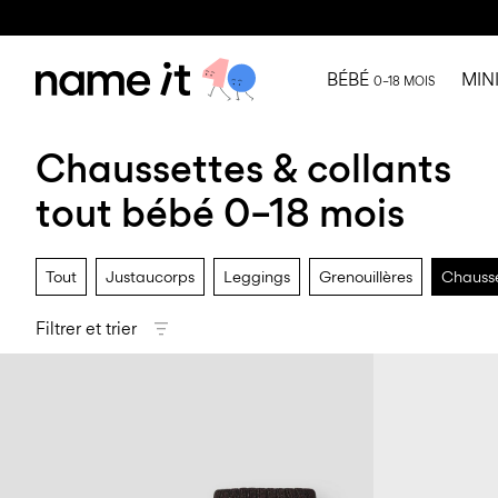
BÉBÉ
MIN
0–18 MOIS
Chaussettes & collants
tout bébé 0–18 mois
Tout
Justaucorps
Leggings
Grenouillères
Chausse
Filtrer et trier