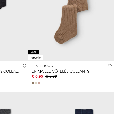
-30%
Topseller
LIL' ATELIER BABY
E
N TISSU CÔTELÉ À PAILLETTES COLLANTS
EN MAILLE CÔTELÉE COLLANTS
€ 6,95
€ 9,99