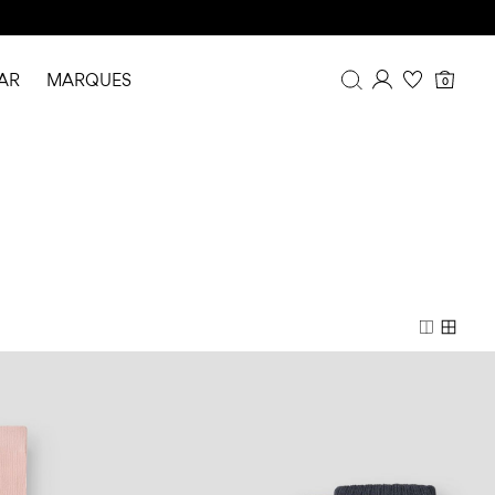
AR
MARQUES
0
Aperçu
Historique de commande
Profil
Liste de souhaits
FAQ
DÉCONNEXION