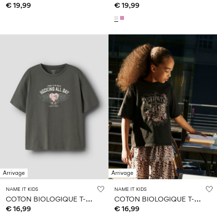
€ 19,99
€ 19,99
Arrivage
Arrivage
NAME IT KIDS
NAME IT KIDS
C
OTON BIOLOGIQUE T-SHIRT
C
OTON BIOLOGIQUE T-SHIRT
€ 16,99
€ 16,99