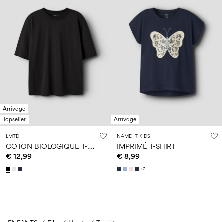
Arrivage
Topseller
Arrivage
LMTD
NAME IT KIDS
C
OTON BIOLOGIQUE T-SHIRT
IMPRIMÉ T-SHIRT
€ 12,99
€ 8,99
+7