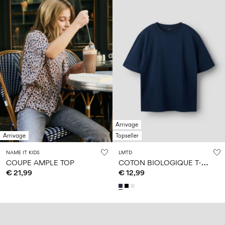
Arrivage
Arrivage
Topseller
NAME IT KIDS
LMTD
C
OTON BIOLOGIQUE T-SHIRT
COUPE AMPLE TOP
€ 21,99
€ 12,99