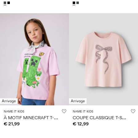
Arrivage
Arrivage
NAME IT KIDS
NAME IT KIDS
À
MOTIF MINECRAFT T-SHIRT
C
OUPE CLASSIQUE T-SHIRT
€ 21,99
€ 12,99