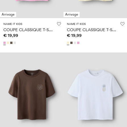
Arrivage
Arrivage
NAME IT KIDS
NAME IT KIDS
C
OUPE CLASSIQUE T-SHIRT
C
OUPE CLASSIQUE T-SHIRT
€ 19,99
€ 19,99