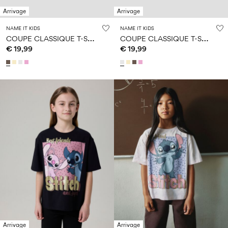
Arrivage
Arrivage
NAME IT KIDS
NAME IT KIDS
C
OUPE CLASSIQUE T-SHIRT
C
OUPE CLASSIQUE T-SHIRT
€ 19,99
€ 19,99
Arrivage
Arrivage