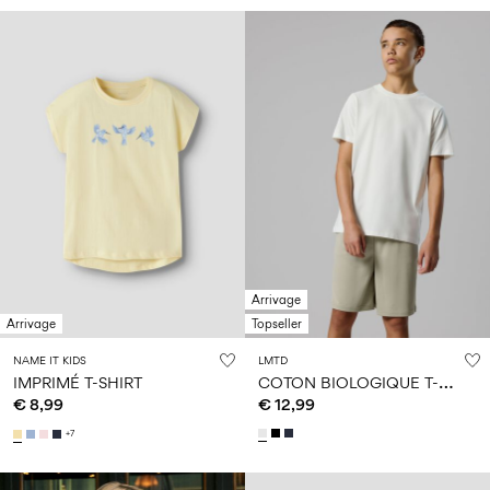
Arrivage
Arrivage
Topseller
NAME IT KIDS
LMTD
C
OTON BIOLOGIQUE T-SHIRT
IMPRIMÉ T-SHIRT
€ 8,99
€ 12,99
+7