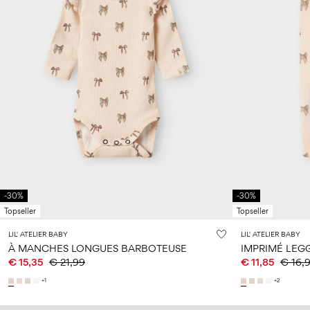
-30%
-30%
Topseller
Topseller
LIL' ATELIER BABY
LIL' ATELIER BABY
À MANCHES LONGUES BARBOTEUSE
IMPRIMÉ LEG
€ 15,35
€ 21,99
€ 11,85
€ 16,
+1
+2