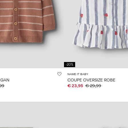
-20%
NAME IT BABY
IGAN
COUPE OVERSIZE ROBE
99
€ 23,95
€ 29,99