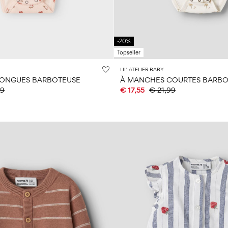
-20%
Topseller
LIL' ATELIER BABY
LONGUES BARBOTEUSE
À MANCHES COURTES BARBO
99
€ 17,55
€ 21,99