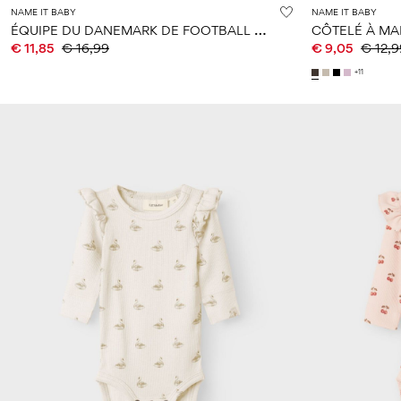
NAME IT BABY
NAME IT BABY
É
QUIPE DU DANEMARK DE FOOTBALL COMBINAISON
€ 11,85
€ 16,99
€ 9,05
€ 12,9
+11