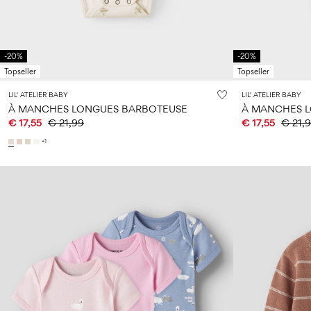
-20%
-20%
Topseller
Topseller
LIL' ATELIER BABY
LIL' ATELIER BABY
À MANCHES LONGUES BARBOTEUSE
À MANCHES 
€ 17,55
€ 21,99
€ 17,55
€ 21,
+1