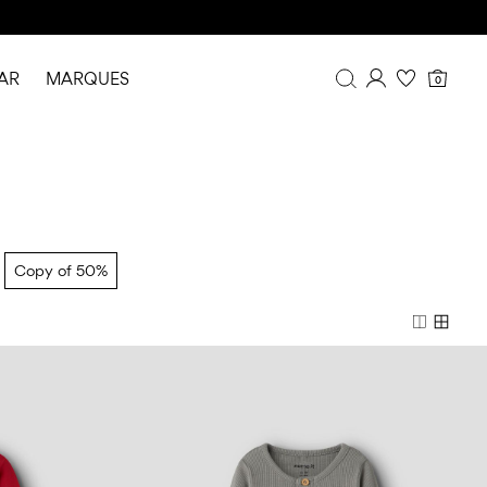
AR
MARQUES
0
Aperçu
Historique de commande
Profil
Liste de souhaits
FAQ
Copy of 50%
DÉCONNEXION