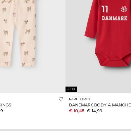
-30%
NAME IT BABY
GINGS
DANEMARK BODY À MANCHE
99
€ 10,45
€ 14,99