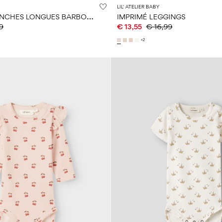
LIL' ATELIER BABY
C
ÔTELÉ À MANCHES LONGUES BARBOTEUSE
IMPRIMÉ LEGGINGS
9
€ 13,55
€ 16,99
+2