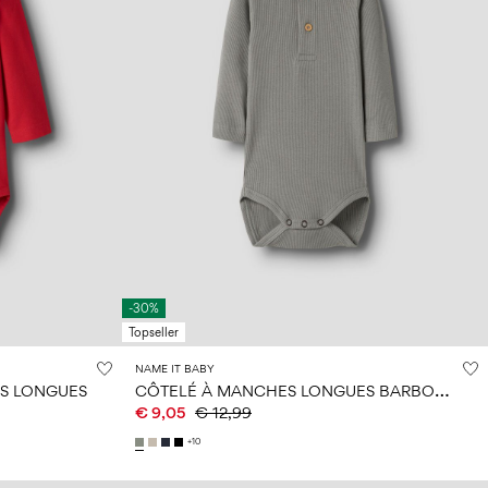
-30%
Topseller
NAME IT BABY
C
ÔTELÉ À MANCHES LONGUES BARBOTEUSE
S LONGUES
€ 9,05
€ 12,99
+10