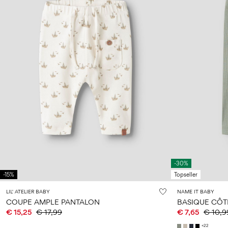
-30%
-15%
Topseller
LIL' ATELIER BABY
NAME IT BABY
COUPE AMPLE PANTALON
BASIQUE CÔT
€ 15,25
€ 17,99
€ 7,65
€ 10,9
+22