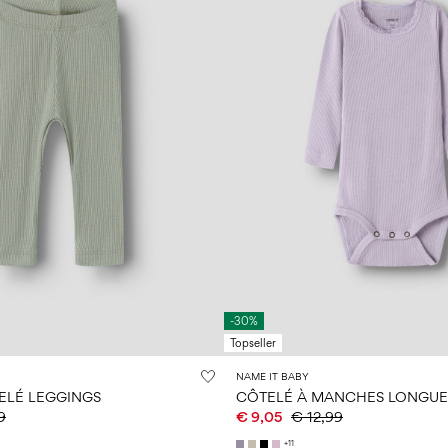
-30%
Topseller
NAME IT BABY
ELÉ LEGGINGS
9
€ 9,05
€ 12,99
+11