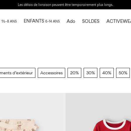
Les délais de livraison peuvent être temporairement plus longs.
I
ENFANTS
Ado
SOLDES
ACTIVEWE
1½–8 ANS
6–14 ANS
ments d’extérieur
Accessoires
20%
30%
40%
50%