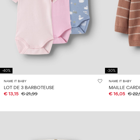
-40%
-30%
NAME IT BABY
NAME IT BABY
LOT DE 3 BARBOTEUSE
MAILLE CARD
€ 13,15
€ 21,99
€ 16,05
€ 22,