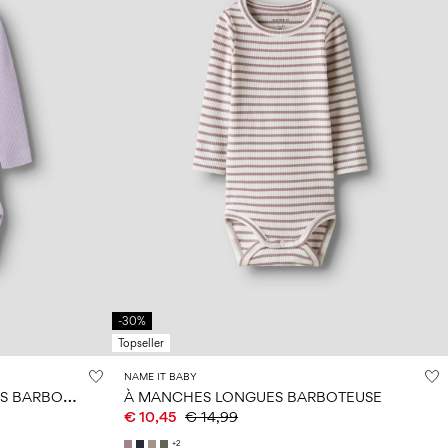
-30%
Topseller
NAME IT BABY
C
ÔTELÉ À MANCHES LONGUES BARBOTEUSE
À MANCHES LONGUES BARBOTEUSE
€ 10,45
€ 14,99
+2