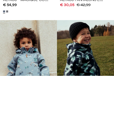
€ 54,99
€ 30,05
€ 42,99
NAME IT MINI
NAME IT MINI
A
LFA08 VESTE SOFTSHELL
A
LFA08 COMBINAISON SOFTSHELL
€ 44,99
€ 56,99