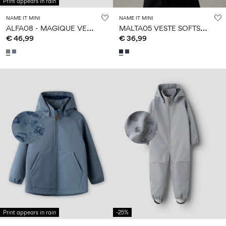
Print appears in rain
NAME IT MINI
NAME IT MINI
A
LFA08 - MAGIQUE VESTE
M
ALTA05 VESTE SOFTSHELL
€ 46,99
€ 36,99
Print appears in rain
-25%