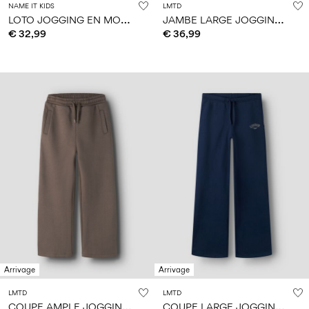
NAME IT KIDS
LMTD
L
OTO JOGGING EN MOLLETON
J
AMBE LARGE JOGGING EN MOLLETON
€ 32,99
€ 36,99
Arrivage
Arrivage
LMTD
LMTD
C
OUPE AMPLE JOGGING EN MOLLETON
C
OUPE LARGE JOGGING EN MOLLETON