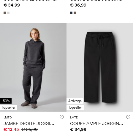
€ 34,99
€ 36,99
-50%
Arrivage
Topseller
Topseller
LMTD
LMTD
J
AMBE DROITE JOGGING EN MOLLETON
C
OUPE AMPLE JOGGING EN MOLLETON
€ 13,45
€ 26,99
€ 34,99