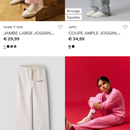
Arrivage
Topseller
NAME IT KIDS
LMTD
J
AMBE LARGE JOGGING EN MOLLETON
C
OUPE AMPLE JOGGING EN MOLLETON
€ 29,99
€ 34,99