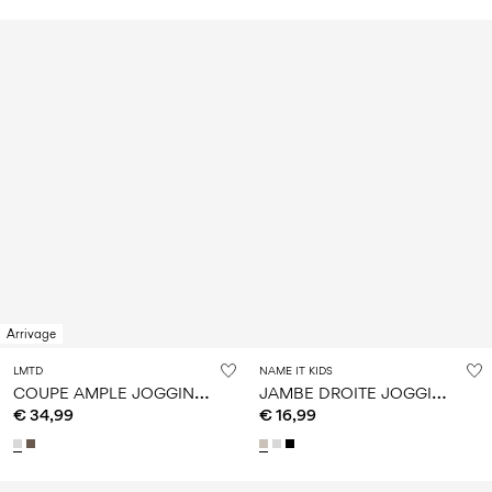
Arrivage
LMTD
NAME IT KIDS
C
OUPE AMPLE JOGGING EN MOLLETON
J
AMBE DROITE JOGGING EN MOLLETON
€ 34,99
€ 16,99