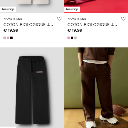
Arrivage
Arrivage
NAME IT KIDS
NAME IT KIDS
C
OTON BIOLOGIQUE JOGGING EN MOLLETON
C
OTON BIOLOGIQUE JOGGING EN MOLLETON
€ 19,99
€ 19,99