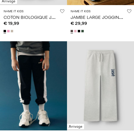
Arrivage
NAME IT KIDS
NAME IT KIDS
C
OTON BIOLOGIQUE JOGGING EN MOLLETON
J
AMBE LARGE JOGGING EN MOLLETON
€ 19,99
€ 29,99
Arrivage