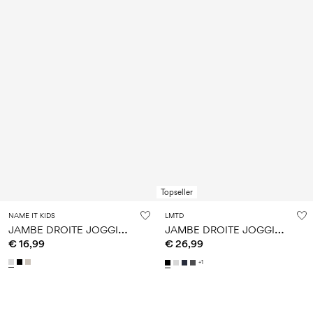
Topseller
NAME IT KIDS
LMTD
J
AMBE DROITE JOGGING EN MOLLETON
J
AMBE DROITE JOGGING EN MOLLETON
€ 16,99
€ 26,99
+1