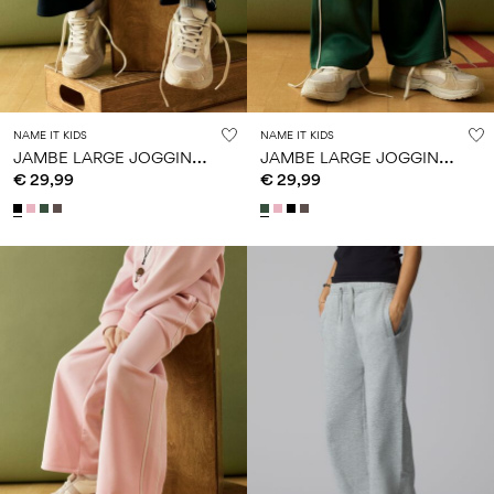
NAME IT KIDS
NAME IT KIDS
J
AMBE LARGE JOGGING EN MOLLETON
J
AMBE LARGE JOGGING EN MOLLETON
€ 29,99
€ 29,99