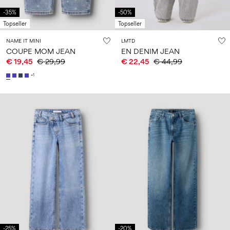
Taille
school
play
de
6–
27-
bébé
-35%
-50%
6–
1½–
14
35
Topseller
Topseller
14
8
0–
ans
ans
ans
18
NAME IT MINI
LMTD
mois
COUPE MOM JEAN
EN DENIM JEAN
€ 19,45
€ 29,99
€ 22,45
€ 44,99
+1
Sign
in
Any
questions?
About
Us
France
/
français
-25%
-20%