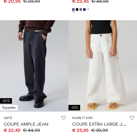
€ 20,95
€ 29,99
€ 22,45
€ 44,99
+1
-50%
Topseller
-35%
LMTD
NAME IT KIDS
C
OUPE EXTRA LARGE JEAN
COUPE AMPLE JEAN
€ 22,45
€ 44,99
€ 25,95
€ 39,99