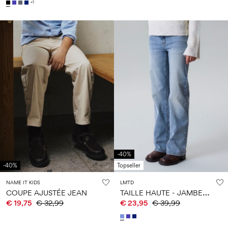
+1
-40%
-40%
Topseller
NAME IT KIDS
LMTD
T
AILLE HAUTE - JAMBE DROITE JEAN
COUPE AJUSTÉE JEAN
€ 19,75
€ 32,99
€ 23,95
€ 39,99