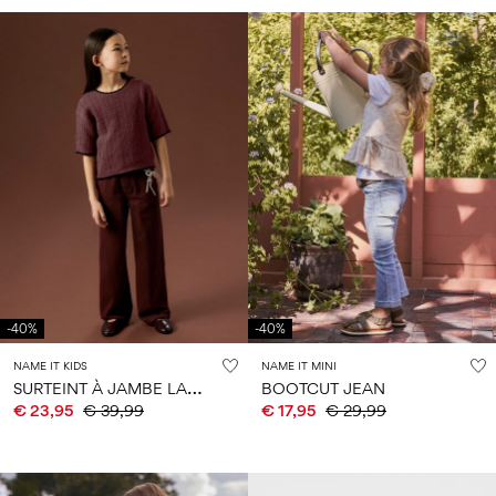
-40%
-40%
NAME IT KIDS
NAME IT MINI
S
URTEINT À JAMBE LARGE JEAN
BOOTCUT JEAN
€ 23,95
€ 39,99
€ 17,95
€ 29,99