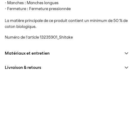
- Manches : Manches longues
- Fermeture : Fermeture pressionnée
La matière principale de ce produit contient un minimum de 50 % de
coton biologique.
Numéro de l'article
13235901_Shitake
Matériaux et entretien
Livraison & retours
Lavage en machine à 40°C maximum avec programme de
lavage délicat
Livraison à domicile (Colissimo)
€ 5,95
Ne pas blanchir
Séchage en tambour interdit
Collecte en point de retrait (MONDIALRELAY)
€ 4,95
Repasser à feu moyen
Offerte à partir de
€ 69,90
Ne pas nettoyer à sec