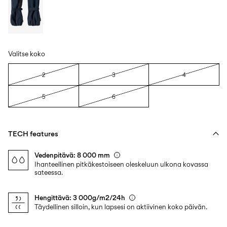
Valitse koko
2
3
4
5
6
TECH features
Vedenpitävä: 8 000 mm
Ihanteellinen pitkäkestoiseen oleskeluun ulkona kovassa
sateessa.
Hengittävä: 3 000g/m2/24h
Täydellinen silloin, kun lapsesi on aktiivinen koko päivän.