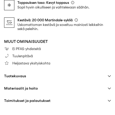
Toppauksen taso: Kevyt toppaus
Sopii hyvin oikulliseen ja vaihtelevaan säähän.
Kestävä: 20 000 Martindale-sykliä
Uskomattoman kestävä ja soveltuu mainiosti leikkeihin
sekä peleihin.
MUUT OMINAISUUDET
Ei PFAS-yhdisteitä
Tuulenpitävä
Heijastava yksityiskohta
Tuotekuvaus
Materiaalit ja hoito
Toimitukset ja palautukset
Konepesu hellävaraisella pesuohjelmalla korkeintaan 40 °C