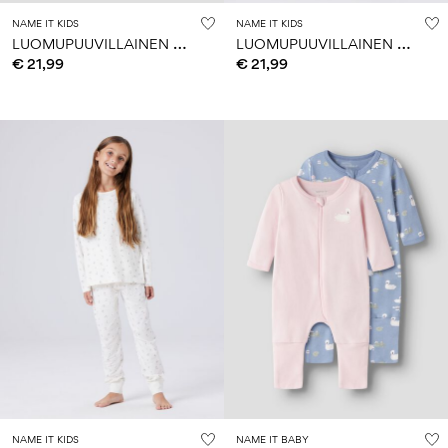
NAME IT KIDS
NAME IT KIDS
L
UOMUPUUVILLAINEN YÖPUKU
L
UOMUPUUVILLAINEN YÖPUKU
€ 21,99
€ 21,99
NAME IT KIDS
NAME IT BABY