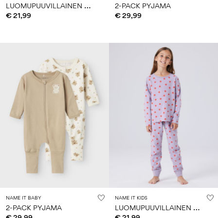
L
UOMUPUUVILLAINEN YÖPUKU
2-PACK PYJAMA
€ 21,99
€ 29,99
NAME IT BABY
NAME IT KIDS
L
UOMUPUUVILLAINEN YÖPUKU
2-PACK PYJAMA
€ 29,99
€ 21,99