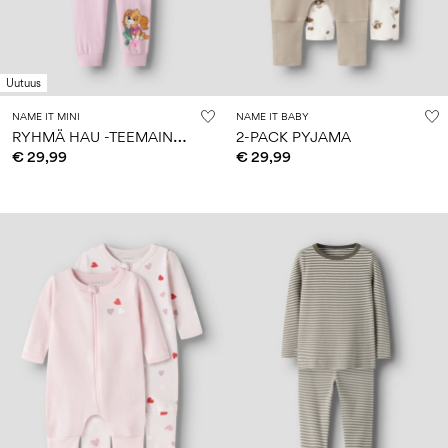
Uutuus
NAME IT MINI
NAME IT BABY
R
YHMÄ HAU -TEEMAINEN PYJAMASETTI
2-PACK PYJAMA
€ 29,99
€ 29,99