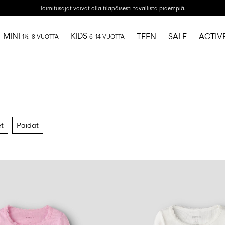
Toimitusajat voivat olla tilapäisesti tavallista pidempiä.
MINI
KIDS
TEEN
SALE
ACTIV
1½–8 VUOTTA
6–14 VUOTTA
t
Paidat