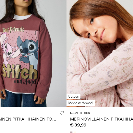
Uutuus
Made with wool
NAME IT KIDS
S
TITCH-TEEMAINEN PITKÄHIHAINEN TOPPI
€ 39,99