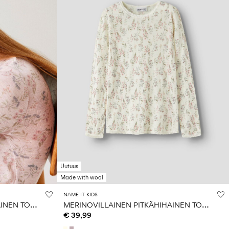
Uutuus
Made with wool
NAME IT KIDS
M
ERINOVILLAINEN PITKÄHIHAINEN TOPPI
M
ERINOVILLAINEN PITKÄHIHAINEN TOPPI
€ 39,99