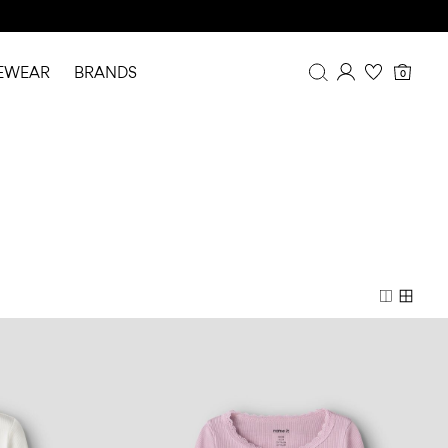
EWEAR
BRANDS
0
Overview
Purchases
Profile
Wishlist
FAQ
SIGN OUT