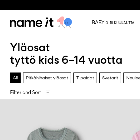
BABY
0–18 KUUKAUTTA
Yläosat
tyttö kids 6–14 vuotta
All
Pitkähihaiset yläosat
T-paidat
Svetarit
Neulee
Filter and Sort