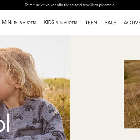
Toimitusajat voivat olla tilapäisesti tavallista pidempiä.
MINI
KIDS
TEEN
SALE
ACTIV
1½–8 VUOTTA
6–14 VUOTTA