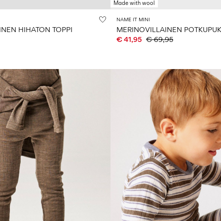
Made with wool
NAME IT MINI
INEN HIHATON TOPPI
MERINOVILLAINEN POTKUPU
€ 41,95
€ 69,95