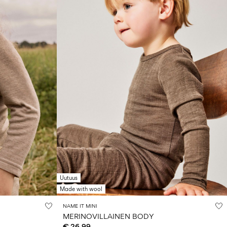
Uutuus
Made with wool
NAME IT MINI
MERINOVILLAINEN BODY
€ 26,99