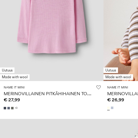
Uutuus
Uutuus
Made with wool
Made with wool
NAME IT MINI
NAME IT MINI
M
ERINOVILLAINEN PITKÄHIHAINEN TOPPI
MERINOVILLA
€ 27,99
€ 26,99
+3