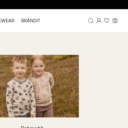
EWEAR
BRÄNDIT
0
Yhteenveto
Tilaushistoria
Profiili
Toivelista
FAQ
KIRJAUDU ULOS