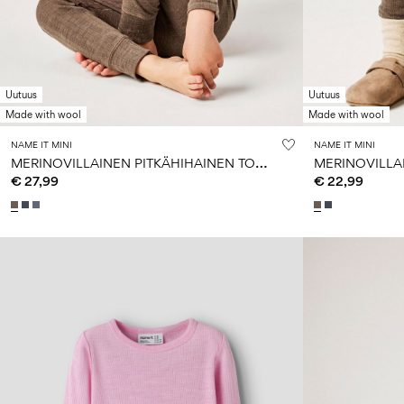
Uutuus
Uutuus
Made with wool
Made with wool
NAME IT MINI
NAME IT MINI
M
ERINOVILLAINEN PITKÄHIHAINEN TOPPI
MERINOVILLA
€ 27,99
€ 22,99