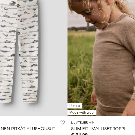
Uutuus
Made with wool
LIL' ATELIER MINI
INEN PITKÄT ALUSHOUSUT
SLIM FIT -MALLISET TOPPI
€ 34,99