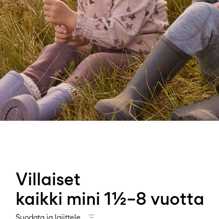
Villaiset
kaikki mini 1½–8 vuotta
Suodata ja lajittele