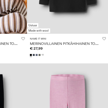
Uutuus
Made with wool
NAME IT MINI
M
ERINOVILLAINEN PITKÄHIHAINEN TOPPI
M
ERINOVILLAINEN PITKÄHIHAINEN TOPPI
€ 27,99
+3