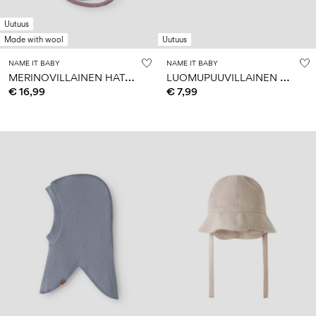
Uutuus
Made with wool
Uutuus
NAME IT BABY
NAME IT BABY
M
ERINOVILLAINEN HATTU
L
UOMUPUUVILLAINEN HATTU
€ 16,99
€ 7,99