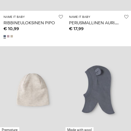
NAME IT BABY
NAME IT BABY
P
ERUSMALLINEN AURINKOHATTU
RIBBINEULOKSINEN PIPO
€ 10,99
€ 17,99
Premature
Made with wool