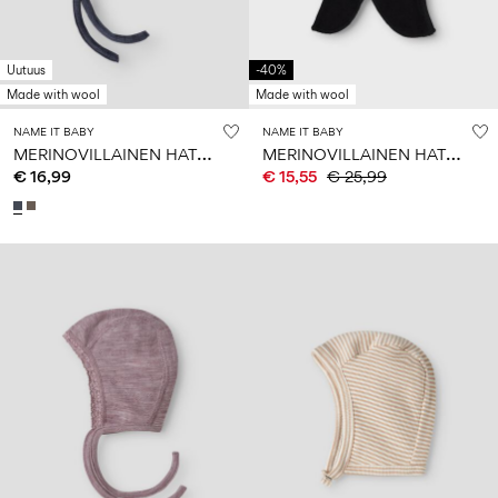
Uutuus
-40%
Made with wool
Made with wool
NAME IT BABY
NAME IT BABY
M
ERINOVILLAINEN HATTU
M
ERINOVILLAINEN HATTU
€ 16,99
€ 15,55
€ 25,99