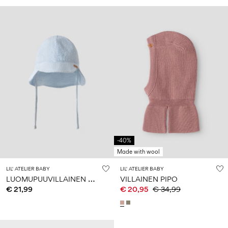
-40%
Made with wool
LIL' ATELIER BABY
LIL' ATELIER BABY
L
UOMUPUUVILLAINEN AURINKOHATTU
VILLAINEN PIPO
€ 21,99
€ 20,95
€ 34,99