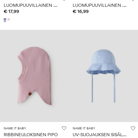
L
UOMUPUUVILLAINEN AURINKOHATTU
L
UOMUPUUVILLAINEN AURINKOHATTU
€ 17,99
€ 16,99
NAME IT BABY
NAME IT BABY
U
V-SUOJAUKSEN SISÄLTÄVÄT AURINKOHATTU
RIBBINEULOKSINEN PIPO