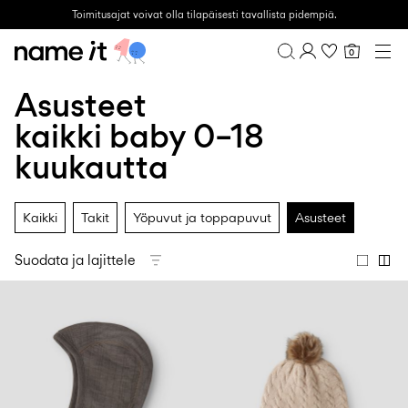
Toimitusajat voivat olla tilapäisesti tavallista pidempiä.
0
BABY
0–18 KUUKAUTTA
Asusteet
Yhteenveto
MINI
1½–8 VUOTTA
Tilaushistoria
kaikki baby 0–18
KIDS
Profiili
6–14 VUOTTA
kuukautta
Toivelista
TEEN
FAQ
SALE
KIRJAUDU ULOS
Kaikki
Takit
Yöpuvut ja toppapuvut
Asusteet
ACTIVEWEAR
Suodata ja lajittele
BRÄNDIT
Approved
Back
Perusvaatteet
Lotto
Clogs
for
to
vauvalle
Sport