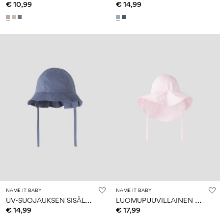
€ 10,99
€ 14,99
NAME IT BABY
NAME IT BABY
U
V-SUOJAUKSEN SISÄLTÄVÄT AURINKOHATTU
L
UOMUPUUVILLAINEN AURINKOHATTU
€ 14,99
€ 17,99