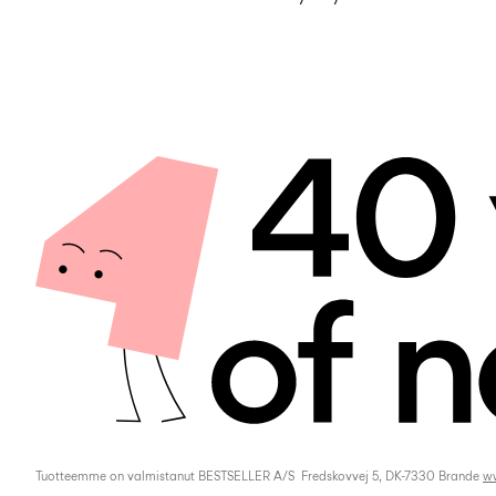
Tuotteemme on valmistanut BESTSELLER A/S
Fredskovvej 5, DK-7330 Brande
ww