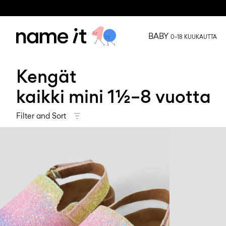
BABY
0–18 KUUKAUTTA
Kengät
kaikki mini 1½–8 vuotta
Filter and Sort