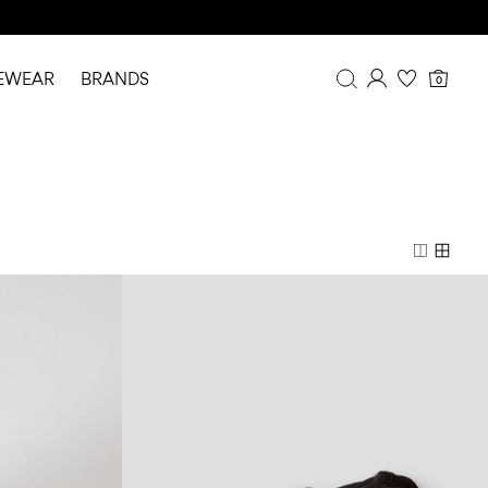
EWEAR
BRANDS
0
Overview
Purchases
Profile
Wishlist
FAQ
SIGN OUT