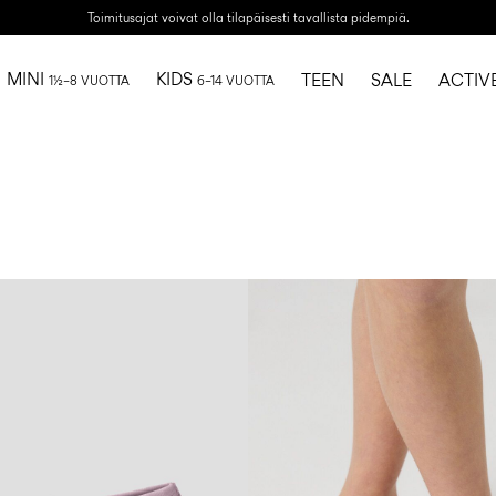
Toimitusajat voivat olla tilapäisesti tavallista pidempiä.
MINI
KIDS
TEEN
SALE
ACTIV
1½–8 VUOTTA
6–14 VUOTTA