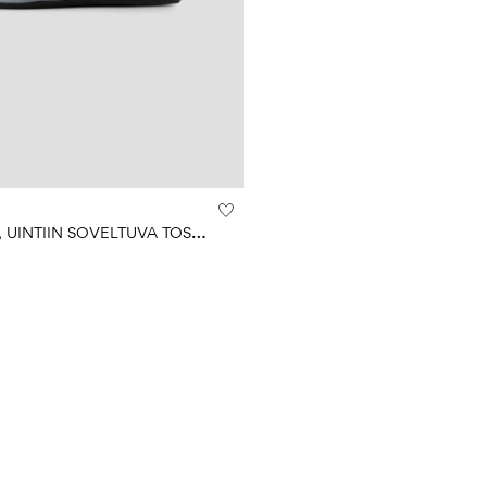
U
V-SUOJATTU, UINTIIN SOVELTUVA TOSSUT