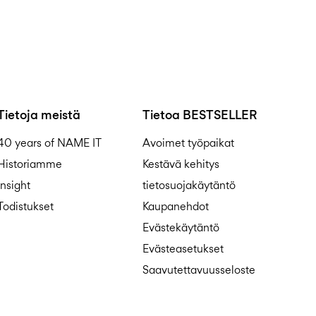
Tietoja meistä
Tietoa BESTSELLER
40 years of NAME IT
Avoimet työpaikat
Historiamme
Kestävä kehitys
Insight
tietosuojakäytäntö
Todistukset
Kaupanehdot
Evästekäytäntö
Evästeasetukset
Saavutettavuusseloste