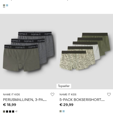
Topseller
NAME IT KIDS
NAME IT KIDS
P
ERUSMALLINEN, 3-PACK BOKSERISHORTSIT
5
-PACK BOKSERISHORTSIT
€ 18,99
€ 29,99
+2