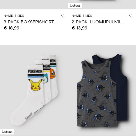
Uutuus
NAME IT KIDS
NAME IT KIDS
3
-PACK BOKSERISHORTSIT
2
-PACK, LUOMUPUUVILLAINEN HIHATON TOPPI
€ 18,99
€ 13,99
Uutuus