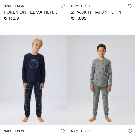
NAME IT KIDS
NAME IT KIDS
P
OKEMON-TEEMAINEN SUKAT
2-PACK HIHATON TOPPI
€ 13,99
€ 13,99
NAME IT KIDS
NAME IT KIDS