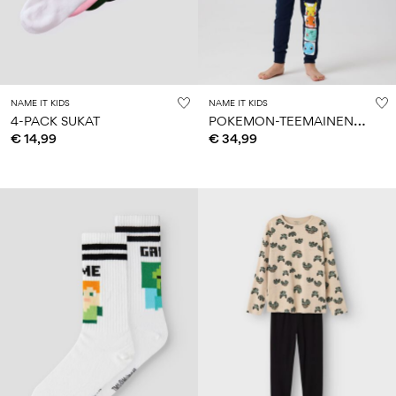
NAME IT KIDS
NAME IT KIDS
P
OKEMON-TEEMAINEN YÖPUKU
4-PACK SUKAT
€ 14,99
€ 34,99