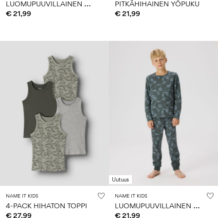
L
UOMUPUUVILLAINEN YÖPUKU
PITKÄHIHAINEN YÖPUKU
€ 21,99
€ 21,99
Uutuus
NAME IT KIDS
NAME IT KIDS
L
UOMUPUUVILLAINEN PYJAMASETTI
4-PACK HIHATON TOPPI
€ 27,99
€ 21,99