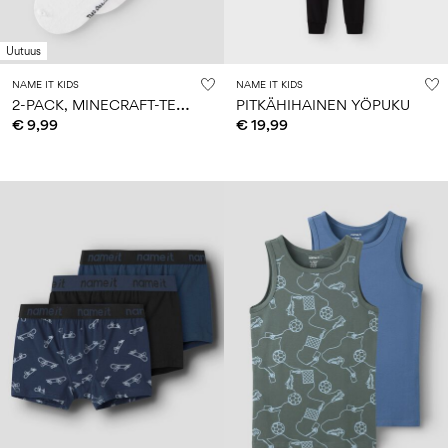
Uutuus
NAME IT KIDS
NAME IT KIDS
2
-PACK, MINECRAFT-TEEMAISET SUKAT
PITKÄHIHAINEN YÖPUKU
€ 9,99
€ 19,99