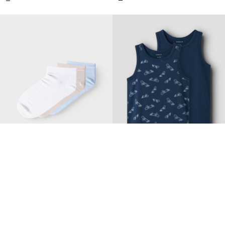
-40%
NAME IT KIDS
NAME IT KIDS
3-PACK SUKAT
2-PACK HIHATON TOPPI
€ 5,35
€ 8,99
€ 13,99