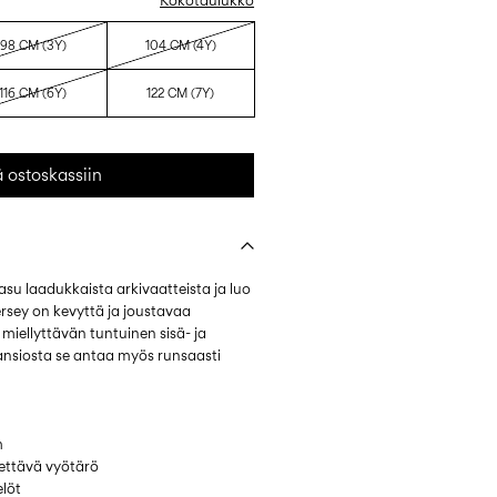
Kokotaulukko
98 CM (3Y)
104 CM (4Y)
116 CM (6Y)
122 CM (7Y)
ä ostoskassiin
 asu laadukkaista arkivaatteista ja luo
ersey on kevyttä ja joustavaa
miellyttävän tuntuinen sisä- ja
ansiosta se antaa myös runsaasti
m
dettävä vyötärö
elöt