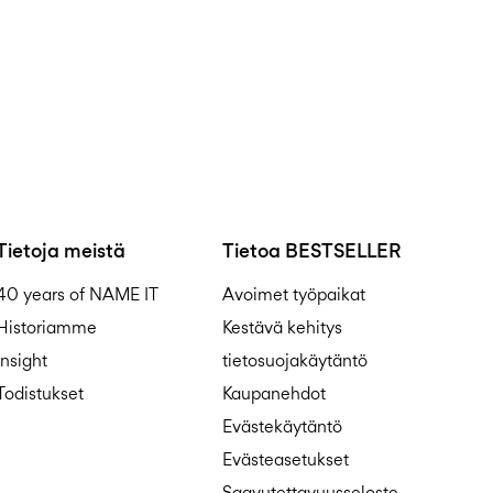
Tietoja meistä
Tietoa BESTSELLER
40 years of NAME IT
Avoimet työpaikat
Historiamme
Kestävä kehitys
Insight
tietosuojakäytäntö
Todistukset
Kaupanehdot
Evästekäytäntö
Evästeasetukset
Saavutettavuusseloste