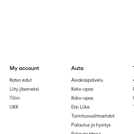
My account
Auta
Katso edut
Asiakaspalvelu
Liity jäseneksi
Koko-opas
Tilini
Koko-opas
UKK
Etsi Liike
Toimitusvaihtoehdot
Palautus ja hyvitys
Palauta tänne