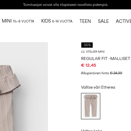
Toimitusajat voivat olla tilapäisesti tavallista pidempiä.
MINI
KIDS
TEEN
SALE
ACTIV
1½–8 VUOTTA
6–14 VUOTTA
-50%
LIL' ATELIER MINI
REGULAR FIT -MALLISE
€ 12,45
Alkuperäinen hinta
€ 24,99
Valitse väri
Etherea