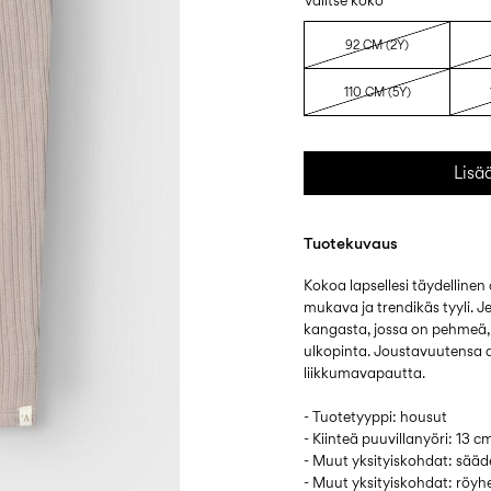
Valitse koko
92 CM (2Y)
110 CM (5Y)
Lisä
Tuotekuvaus
Kokoa lapsellesi täydellinen
mukava ja trendikäs tyyli. J
kangasta, jossa on pehmeä, 
ulkopinta. Joustavuutensa 
liikkumavapautta.
- Tuotetyyppi: housut
- Kiinteä puuvillanyöri: 13 c
- Muut yksityiskohdat: sää
- Muut yksityiskohdat: röyh