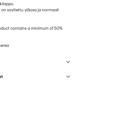
kilappu
sa on sovitettu yläosa ja normaali
product contains a minimum of 50%
herea
et
lla pesuohjelmalla korkeintaan 40 °C
PostNord)
€ 4,95
0
ostoksille
hdot