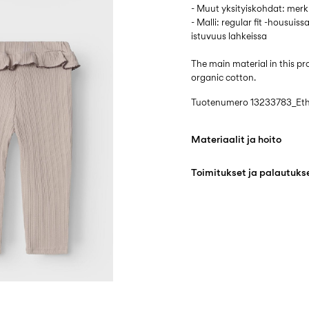
- Muut yksityiskohdat: merk
- Malli: regular fit -housuis
istuvuus lahkeissa
The main material in this 
organic cotton.
Tuotenumero
13233783_Et
Materiaalit ja hoito
Toimitukset ja palautuks
Konepesu hellävaraise
Älä valkaise
Pick up at Service Point (
Ei rumpukuivausta
Ilmainen toimitus yli
€ 59,9
Silitys keskilämmöllä
Ei kuivapesua
Toimitusvaihtoe
Ripustuskuivaus