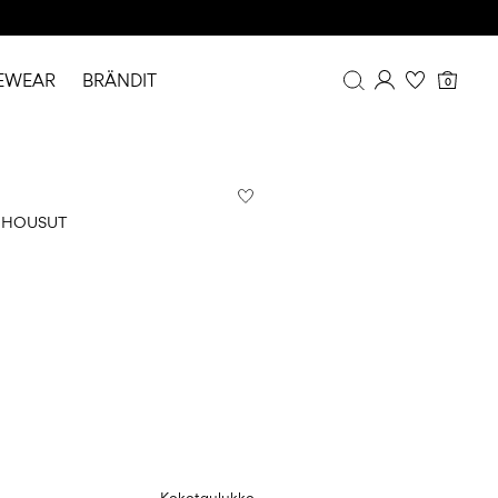
EWEAR
BRÄNDIT
0
Yhteenveto
Tilaushistoria
Profiili
T HOUSUT
Toivelista
FAQ
KIRJAUDU ULOS