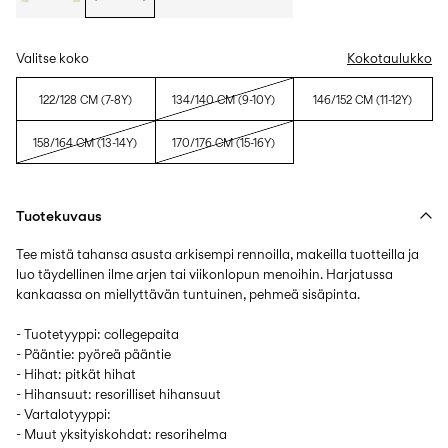
Valitse koko
Kokotaulukko
122/128 CM (7-8Y)
134/140 CM (9-10Y)
146/152 CM (11-12Y)
158/164 CM (13-14Y)
170/176 CM (15-16Y)
Tuotekuvaus
Tee mistä tahansa asusta arkisempi rennoilla, makeilla tuotteilla ja
luo täydellinen ilme arjen tai viikonlopun menoihin. Harjatussa
kankaassa on miellyttävän tuntuinen, pehmeä sisäpinta.
- Tuotetyyppi: collegepaita
- Pääntie: pyöreä pääntie
- Hihat: pitkät hihat
- Hihansuut: resorilliset hihansuut
- Vartalotyyppi:
- Muut yksityiskohdat: resorihelma