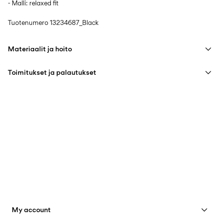
- Malli: relaxed fit
Tuotenumero
13234687_Black
Materiaalit ja hoito
Toimitukset ja palautukset
Konepesu hellävaraisella pesuohjelmalla korkeintaan 40 °C
Älä valkaise
Pick up at Service Point (PostNord)
€ 4,95
Ei rumpukuivausta
Ilmainen toimitus yli
€ 59,90
ostoksille
Silitys keskilämmöllä
Ei kuivapesua
Toimitusvaihtoehdot
Ripustuskuivaus
My account