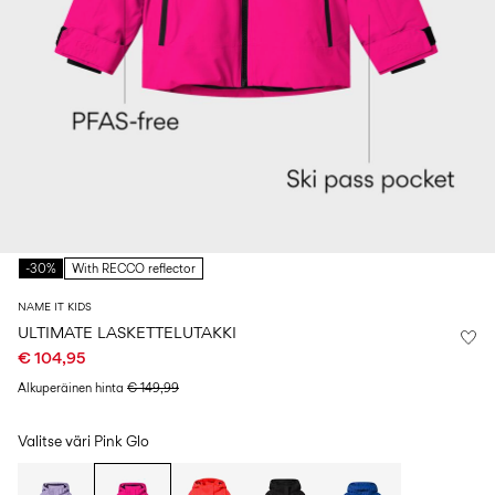
Koko
school
play
0–
6–
27-
6–
1½–
18
14
35
14
8
kuukautta
vuotta
vuotta
vuotta
Kirjaudu
sisään
Kysyttävää?
Tietoa
-30%
With RECCO reflector
meistä
NAME IT KIDS
Suomi
/
ULTIMATE LASKETTELUTAKKI
suomi
€ 104,95
Alkuperäinen hinta
€ 149,99
Valitse väri
Pink Glo