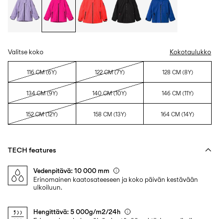
Valitse koko
Kokotaulukko
116 CM (6Y)
122 CM (7Y)
128 CM (8Y)
134 CM (9Y)
140 CM (10Y)
146 CM (11Y)
152 CM (12Y)
158 CM (13Y)
164 CM (14Y)
TECH features
Vedenpitävä: 10 000 mm
Erinomainen kaatosateeseen ja koko päivän kestävään
ulkoiluun.
Hengittävä: 5 000g/m2/24h