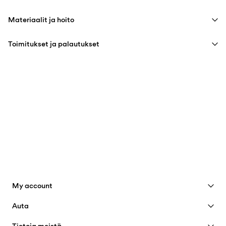
Materiaalit ja hoito
Toimitukset ja palautukset
Konepesu 30 °C
Pick up at Service Point (PostNord)
€ 4,95
Älä valkaise
Ilmainen toimitus yli
€ 59,90
ostoksille
Ei rumpukuivausta
Älä silitä
Toimitusvaihtoehdot
Ei kuivapesua
Ripustuskuivaus
My account
Katso edut
Auta
Palautusja vaihto
Liity jäseneksi
Asiakaspalvelu
Tietoja meistä