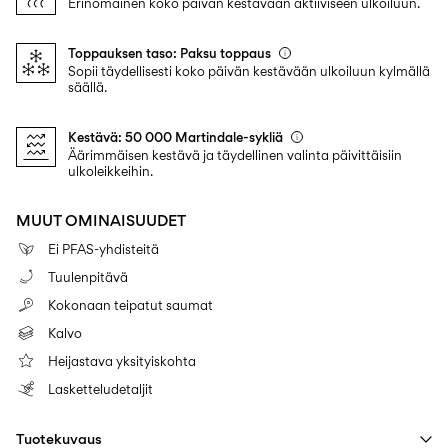
Erinomainen koko päivän kestävään aktiiviseen ulkoiluun.
Toppauksen taso: Paksu toppaus
Sopii täydellisesti koko päivän kestävään ulkoiluun kylmällä
säällä.
Kestävä: 50 000 Martindale-sykliä
Äärimmäisen kestävä ja täydellinen valinta päivittäisiin
ulkoleikkeihin.
MUUT OMINAISUUDET
Ei PFAS-yhdisteitä
Tuulenpitävä
Kokonaan teipatut saumat
Kalvo
Heijastava yksityiskohta
Lasketteludetaljit
Tuotekuvaus