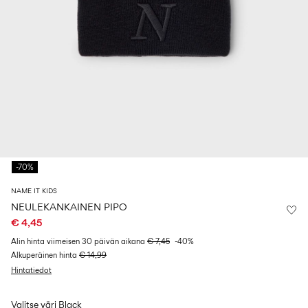
Koko
school
play
0–
6–
27-
6–
1½–
18
14
35
14
8
kuukautta
vuotta
vuotta
vuotta
Kirjaudu
sisään
Kysyttävää?
Tietoa
-70%
meistä
NAME IT KIDS
Suomi
/
NEULEKANKAINEN PIPO
suomi
€ 4,45
Alin hinta viimeisen 30 päivän aikana
€ 7,45
-40%
Alkuperäinen hinta
€ 14,99
Hintatiedot
Valitse väri
Black