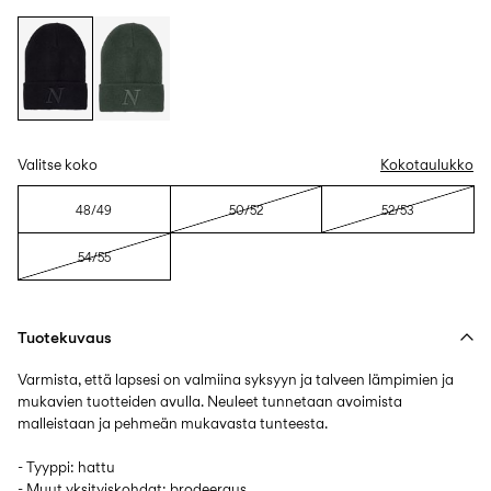
Valitse koko
Kokotaulukko
48/49
50/52
52/53
54/55
Tuotekuvaus
Varmista, että lapsesi on valmiina syksyyn ja talveen lämpimien ja
mukavien tuotteiden avulla. Neuleet tunnetaan avoimista
malleistaan ja pehmeän mukavasta tunteesta.
- Tyyppi: hattu
- Muut yksityiskohdat: brodeeraus