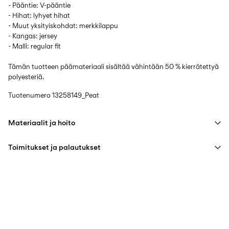
- Pääntie: V-pääntie
- Hihat: lyhyet hihat
- Muut yksityiskohdat: merkkilappu
- Kangas: jersey
- Malli: regular fit
Tämän tuotteen päämateriaali sisältää vähintään 50 % kierrätettyä
polyesteriä.
Tuotenumero
13258149_Peat
Materiaalit ja hoito
Toimitukset ja palautukset
Konepesu, puolitäyttö, lyhyt linkous 30 °C
Älä valkaise
Pick up at Service Point (PostNord)
€ 4,95
Ei rumpukuivausta
Ilmainen toimitus yli
€ 59,90
ostoksille
Silitys keskilämmöllä
Ei kuivapesua