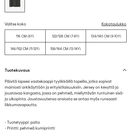
Valitse koko
Kokotaulukko
116 CM (6Y)
122/128 CM (7-8Y)
134/140 CM (9-10Y)
146/152 CM (11-12Y)
158/164 CM (13-14Y)
Tuotekuvaus
Päivitä lapsesi vaatekaappi tyylikkäillä topeilla, jotka sopivat
mainiosti arkikäyttöön ja erityistilaisuuksiin. Jersey on kevyttä ja
joustavaa kangasta, jossa on pehmeä, miellyttävän tuntuinen sisä-
ja ulkopinta. Joustavuutensa ansiosta se antaa myös runsaasti
- Tuotetyyppi: paita
- Printti: pehmeä kumiprintti