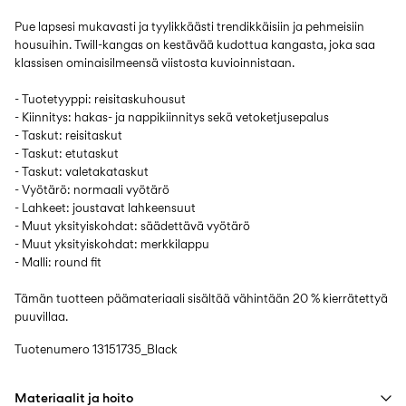
Pue lapsesi mukavasti ja tyylikkäästi trendikkäisiin ja pehmeisiin
housuihin. Twill-kangas on kestävää kudottua kangasta, joka saa
klassisen ominaisilmeensä viistosta kuvioinnistaan.
- Tuotetyyppi: reisitaskuhousut
- Kiinnitys: hakas- ja nappikiinnitys sekä vetoketjusepalus
- Taskut: reisitaskut
- Taskut: etutaskut
- Taskut: valetakataskut
- Vyötärö: normaali vyötärö
- Lahkeet: joustavat lahkeensuut
- Muut yksityiskohdat: säädettävä vyötärö
- Muut yksityiskohdat: merkkilappu
- Malli: round fit
Tämän tuotteen päämateriaali sisältää vähintään 20 % kierrätettyä
puuvillaa.
Tuotenumero
13151735_Black
Materiaalit ja hoito