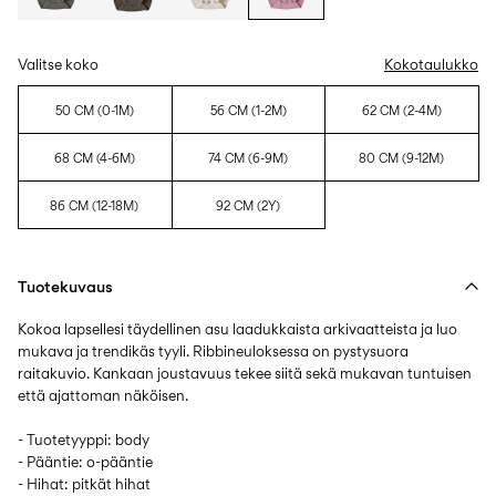
Valitse koko
Kokotaulukko
50 CM (0-1M)
56 CM (1-2M)
62 CM (2-4M)
68 CM (4-6M)
74 CM (6-9M)
80 CM (9-12M)
86 CM (12-18M)
92 CM (2Y)
Tuotekuvaus
Kokoa lapsellesi täydellinen asu laadukkaista arkivaatteista ja luo
mukava ja trendikäs tyyli. Ribbineuloksessa on pystysuora
raitakuvio. Kankaan joustavuus tekee siitä sekä mukavan tuntuisen
että ajattoman näköisen.
- Tuotetyyppi: body
- Pääntie: o-pääntie
- Hihat: pitkät hihat