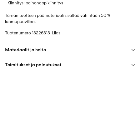
- Kiinnitys: painonappikiinnitys
Tämän tuotteen päämateriaali sisältää vähintään 50 %
luomupuuvillaa.
Tuotenumero
13226313_Lilas
Materiaalit ja hoito
Toimitukset ja palautukset
Konepesu hellävaraisella pesuohjelmalla korkeintaan 40 °C
Älä valkaise
Pick up at Service Point (PostNord)
€ 4,95
Ei rumpukuivausta
Ilmainen toimitus yli
€ 59,90
ostoksille
Silitys keskilämmöllä
Ei kuivapesua
Toimitusvaihtoehdot