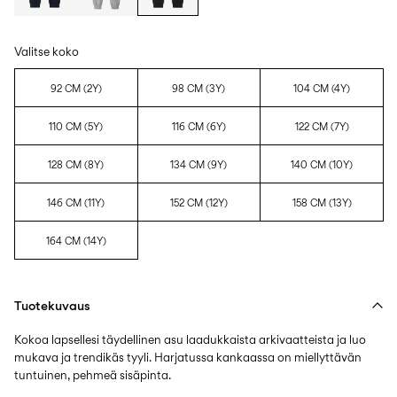
Valitse koko
92 CM (2Y)
98 CM (3Y)
104 CM (4Y)
110 CM (5Y)
116 CM (6Y)
122 CM (7Y)
128 CM (8Y)
134 CM (9Y)
140 CM (10Y)
146 CM (11Y)
152 CM (12Y)
158 CM (13Y)
164 CM (14Y)
Tuotekuvaus
Kokoa lapsellesi täydellinen asu laadukkaista arkivaatteista ja luo
mukava ja trendikäs tyyli. Harjatussa kankaassa on miellyttävän
tuntuinen, pehmeä sisäpinta.