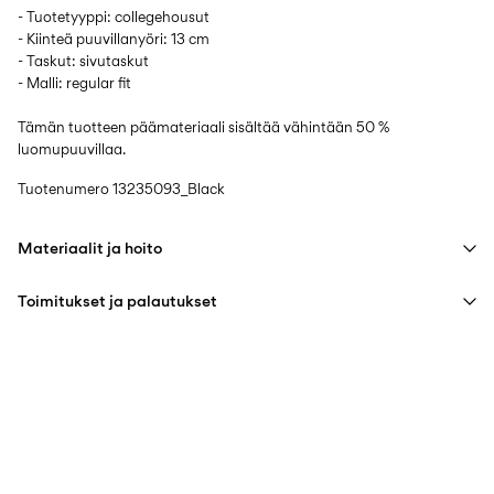
- Tuotetyyppi: collegehousut
- Kiinteä puuvillanyöri: 13 cm
- Taskut: sivutaskut
- Malli: regular fit
Tämän tuotteen päämateriaali sisältää vähintään 50 %
luomupuuvillaa.
Tuotenumero
13235093_Black
Materiaalit ja hoito
Toimitukset ja palautukset
Konepesu hellävaraisella pesuohjelmalla korkeintaan 40 °C
Älä valkaise
Pick up at Service Point (PostNord)
€ 4,95
Ei rumpukuivausta
Ilmainen toimitus yli
€ 59,90
ostoksille
Silitys keskilämmöllä
Ei kuivapesua
Toimitusvaihtoehdot