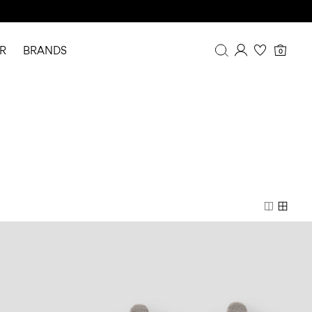
R
BRANDS
0
Overview
Purchases
Profile
Wishlist
FAQ
SIGN OUT