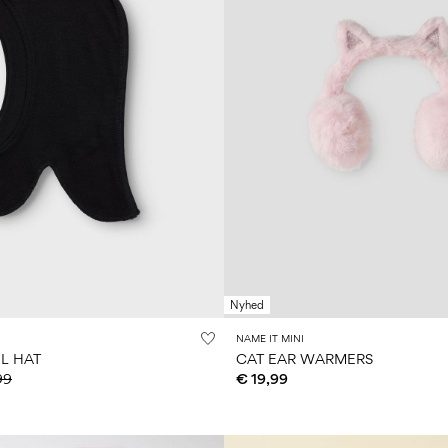
Nyhed
NAME IT MINI
L HAT
CAT EAR WARMERS
99
€ 19,99