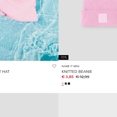
-70%
NAME IT MINI
T HAT
KNITTED BEANIE
€ 3,85
€ 12,99