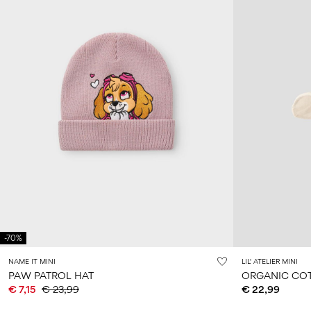
-70%
NAME IT MINI
LIL' ATELIER MINI
PAW PATROL HAT
ORGANIC COT
€ 7,15
€ 23,99
€ 22,99