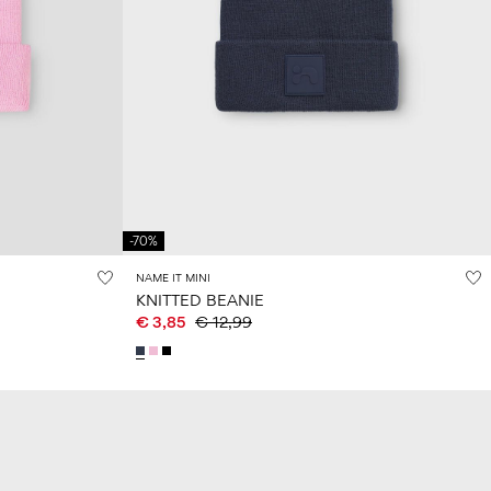
-70%
NAME IT MINI
KNITTED BEANIE
€ 3,85
€ 12,99