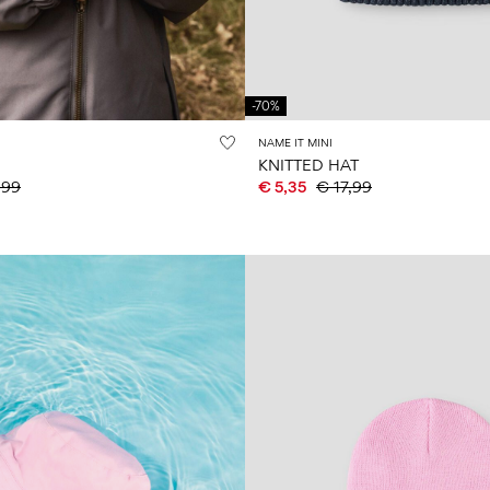
-70%
NAME IT MINI
KNITTED HAT
,99
€ 5,35
€ 17,99