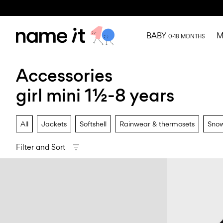
BABY
M
0-18 MONTHS
Accessories
girl mini 1½-8 years
All
Jackets
Softshell
Rainwear & thermosets
Snow
Filter and Sort