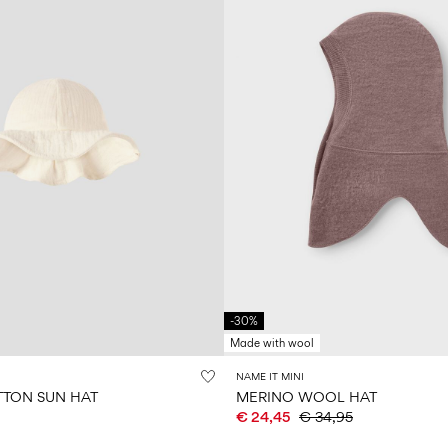
-30%
Made with wool
NAME IT MINI
TON SUN HAT
MERINO WOOL HAT
€ 24,45
€ 34,95