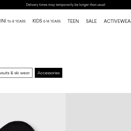
Delivery times may temporarily be longer than usual
INI
KIDS
TEEN
SALE
ACTIVEWEA
1½-8 YEARS
6-14 YEARS
suits & ski wear
Accessories