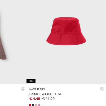
-70%
NAME IT MINI
BASIC BUCKET HAT
€ 4,45
€ 14,99
+1