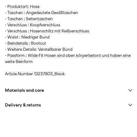
- Produktart: Hose
- Taschen : Angedeutete Gesäßtaschen
- Taschen : Seitentaschen
- Verschluss : Knopfverschluss
- Verschluss : Hosenschlitz mit Reißverschluss
- Waist : Niedriger Bund
- Beindetails : Bootcut
- Weitere Details: Verstellbarer Bund
- Passform : Wide Fit Hosen sind oben körperbetont und haben eine
weite Beinform
Article Number
13237803_Black
Materials and care
Delivery & returns
Machine wash, half load, short spin cycle at 40°C
Do not bleach
Lieferung nach Hause (DHL)
€ 3,95
Do not tumble dry
Free from
€ 59,90