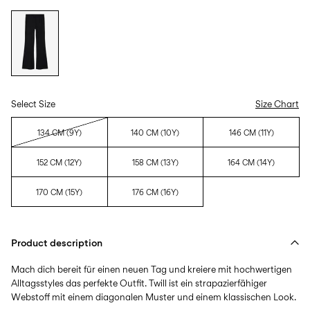
Select Size
Size Chart
134 CM (9Y)
140 CM (10Y)
146 CM (11Y)
152 CM (12Y)
158 CM (13Y)
164 CM (14Y)
170 CM (15Y)
176 CM (16Y)
Product description
Mach dich bereit für einen neuen Tag und kreiere mit hochwertigen
Alltagsstyles das perfekte Outfit. Twill ist ein strapazierfähiger
Webstoff mit einem diagonalen Muster und einem klassischen Look.