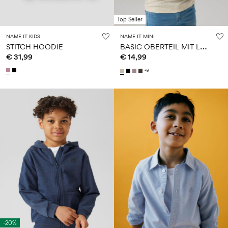
Top Seller
NAME IT KIDS
NAME IT MINI
B
ASIC OBERTEIL MIT LANGEN ÄRMELN
STITCH HOODIE
€ 31,99
€ 14,99
+9
-20%