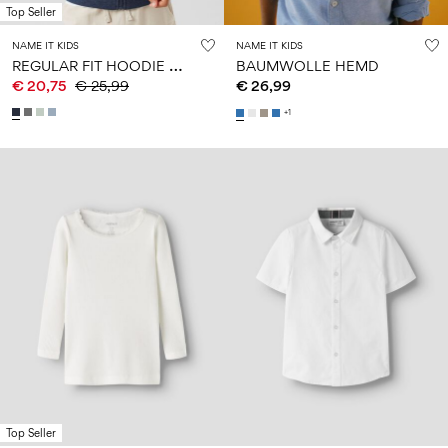
Top Seller
NAME IT KIDS
NAME IT KIDS
R
EGULAR FIT HOODIE MIT REISSVERSCHLUSS
BAUMWOLLE HEMD
€ 20,75
€ 25,99
€ 26,99
+1
Top Seller