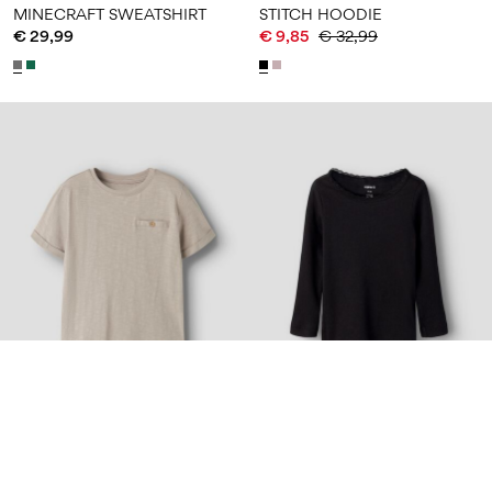
MINECRAFT SWEATSHIRT
STITCH HOODIE
€ 29,99
€ 9,85
€ 32,99
Top Seller
NAME IT KIDS
NAME IT MINI
B
ASIC OBERTEIL MIT LANGEN ÄRMELN
REGULAR FIT T-SHIRT