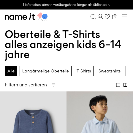
Lieferzeiten können vorübergehend länger als üblich sein.
0
BABY
0–18 MONATE
Oberteile & T-Shirts
Übersicht
MINI
1½–8 JAHRE
Bestellhistorie
alles anzeigen kids 6–14
KIDS
Profil
6–14 JAHRE
jahre
Wunschliste
Teen
FAQ
SALE
ABMELDEN
Alle
Langärmelige Oberteile
T-Shirts
Sweatshirts
Pu
ACTIVEWEAR
Filtern und sortieren
MARKEN
Approved
Back
Essentials
Lotto
Clogs
for
to
für
Sport