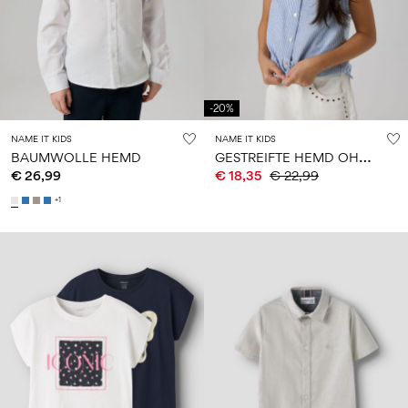
-20%
NAME IT KIDS
NAME IT KIDS
G
ESTREIFTE HEMD OHNE ÄRMEL
BAUMWOLLE HEMD
€ 26,99
€ 18,35
€ 22,99
+1