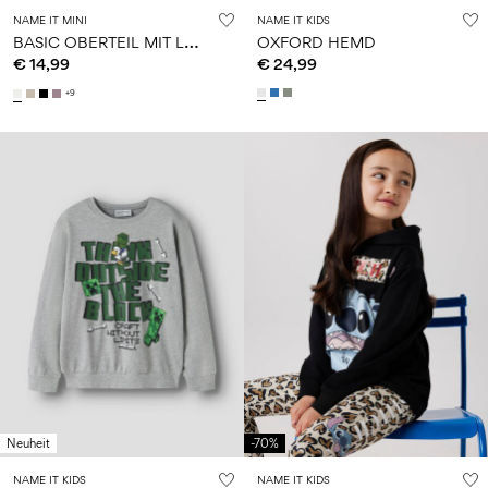
NAME IT MINI
NAME IT KIDS
B
ASIC OBERTEIL MIT LANGEN ÄRMELN
OXFORD HEMD
€ 14,99
€ 24,99
+9
Neuheit
-70%
NAME IT KIDS
NAME IT KIDS