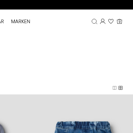
AR
MARKEN
0
Übersicht
Bestellhistorie
Profil
Wunschliste
FAQ
ABMELDEN