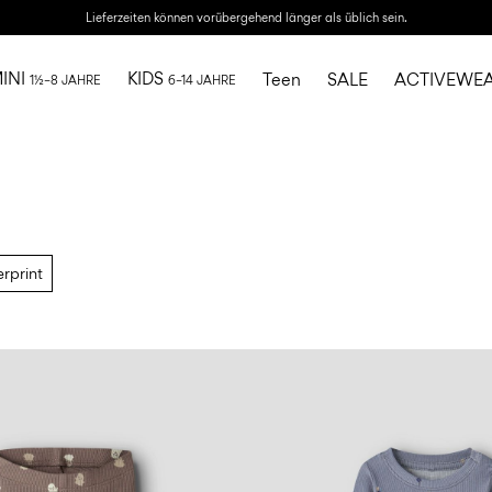
Lieferzeiten können vorübergehend länger als üblich sein.
INI
KIDS
Teen
SALE
ACTIVEWE
1½–8 JAHRE
6–14 JAHRE
rprint