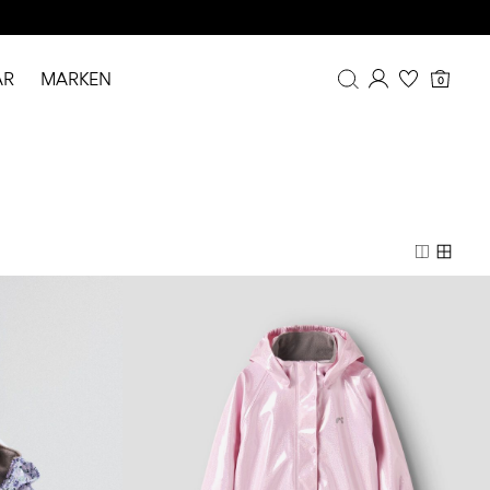
AR
MARKEN
0
Übersicht
Bestellhistorie
Profil
Wunschliste
FAQ
ABMELDEN