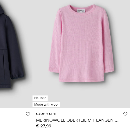
Neuheit
Made with wool
NAME IT MINI
M
ERINOWOLL OBERTEIL MIT LANGEN ÄRMELN
€ 27,99