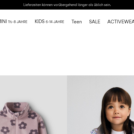
Lieferzeiten können vorübergehend länger als üblich sein.
INI
KIDS
Teen
SALE
ACTIVEWE
1½–8 JAHRE
6–14 JAHRE