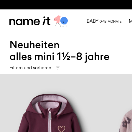
BABY
M
0–18 MONATE
Neuheiten
alles mini 1½–8 jahre
Filtern und sortieren