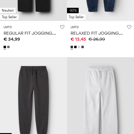
Neuheit
-50%
Top Seller
Top Seller
LMTD
LMTD
R
EGULAR FIT JOGGINGHOSE
R
ELAXED FIT JOGGINGHOSE
€ 34,99
€ 13,45
€ 26,99