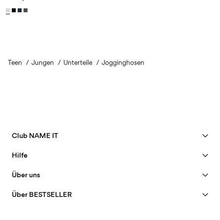
Teen
Jungen
Unterteile
Jogginghosen
Club NAME IT
Vorteile ansehen
Hilfe
Member werden
Kundendienst
Über uns
Mein Konto
Größentabelle
40 years of NAME IT
FAQ
Über BESTSELLER
Bestellung verfolgen
Unsere Geschichte
Jobs & karriere
Shop-Finder
Insight