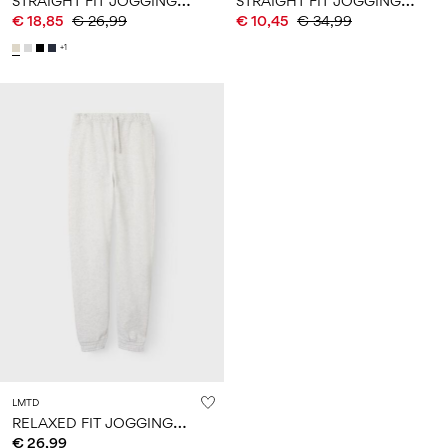
€ 18,85
€ 26,99
€ 10,45
€ 34,99
+1
LMTD
R
ELAXED FIT JOGGINGHOSE
€ 26,99