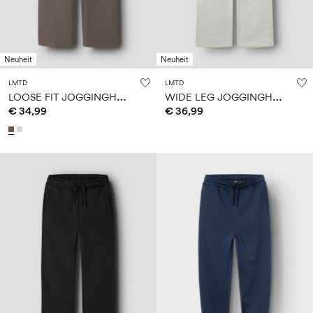
Neuheit
Neuheit
LMTD
LMTD
L
OOSE FIT JOGGINGHOSE
W
IDE LEG JOGGINGHOSE
€ 34,99
€ 36,99