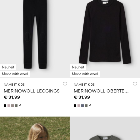
Neuheit
Neuheit
Made with wool
Made with wool
NAME IT KIDS
NAME IT KIDS
M
ERINOWOLL OBERTEIL MIT LANGEN ÄRMELN
MERINOWOLL LEGGINGS
€ 31,99
€ 31,99
+1
+1