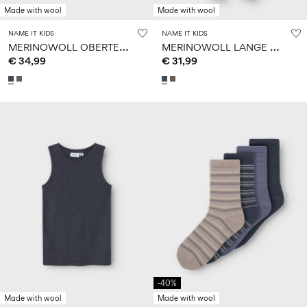
Made with wool
Made with wool
NAME IT KIDS
NAME IT KIDS
M
ERINOWOLL OBERTEIL MIT LANGEN ÄRMELN
M
ERINOWOLL LANGE UNTERHOSE
€ 34,99
€ 31,99
-40%
Made with wool
Made with wool