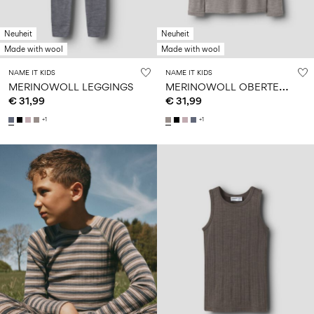
Neuheit
Neuheit
Made with wool
Made with wool
NAME IT KIDS
NAME IT KIDS
M
ERINOWOLL OBERTEIL MIT LANGEN ÄRMELN
MERINOWOLL LEGGINGS
€ 31,99
€ 31,99
+1
+1