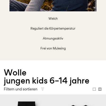
Größe
school
play
Babys
6–
27-
6–
1½–
0–
14
35
14
8
18
Jahre
Jahre
Jahre
monate
Weich
Reguliert die Körpertemperatur
Anmelden
Atmungsaktiv
Hast
du
Frei von Mulesing
Fragen?
Über
uns
Wolle
Deutschland
/
jungen kids 6–14 jahre
Deutsch
Filtern und sortieren