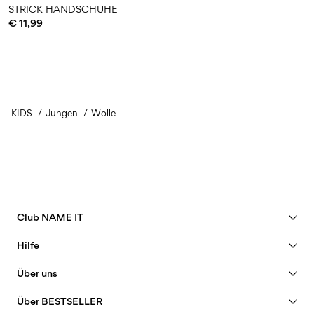
STRICK HANDSCHUHE
€ 11,99
KIDS
Jungen
Wolle
Club NAME IT
Vorteile ansehen
Hilfe
Member werden
Kundendienst
Über uns
Mein Konto
Größentabelle
40 years of NAME IT
FAQ
Über BESTSELLER
Bestellung verfolgen
Unsere Geschichte