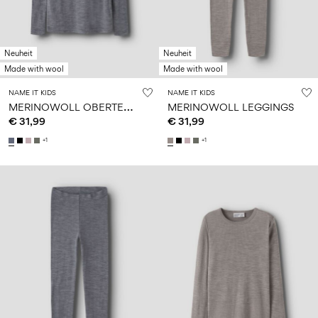
Neuheit
Neuheit
Made with wool
Made with wool
NAME IT KIDS
NAME IT KIDS
M
ERINOWOLL OBERTEIL MIT LANGEN ÄRMELN
MERINOWOLL LEGGINGS
€ 31,99
€ 31,99
+1
+1