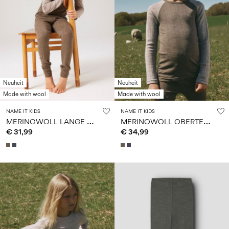
Neuheit
Neuheit
Made with wool
Made with wool
NAME IT KIDS
NAME IT KIDS
M
ERINOWOLL LANGE UNTERHOSE
M
ERINOWOLL OBERTEIL MIT LANGEN ÄRMELN
€ 31,99
€ 34,99