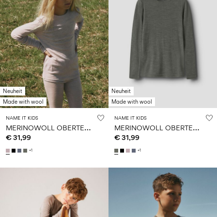
Neuheit
Neuheit
Made with wool
Made with wool
NAME IT KIDS
NAME IT KIDS
M
ERINOWOLL OBERTEIL MIT LANGEN ÄRMELN
M
ERINOWOLL OBERTEIL MIT LANGEN ÄRMELN
€ 31,99
€ 31,99
+1
+1