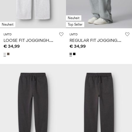
Neuheit
Neuheit
Top Seller
LMTD
LMTD
L
OOSE FIT JOGGINGHOSE
R
EGULAR FIT JOGGINGHOSE
€ 34,99
€ 34,99