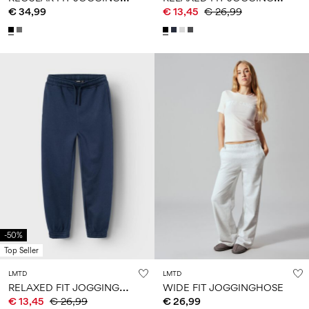
€ 34,99
€ 13,45
€ 26,99
-50%
Top Seller
LMTD
LMTD
R
ELAXED FIT JOGGINGHOSE
WIDE FIT JOGGINGHOSE
€ 13,45
€ 26,99
€ 26,99