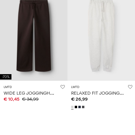
-70%
LMTD
LMTD
W
IDE LEG JOGGINGHOSE
R
ELAXED FIT JOGGINGHOSE
€ 10,45
€ 34,99
€ 26,99