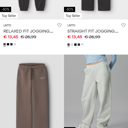
-50%
-50%
Top Seller
Top Seller
LMTD
LMTD
R
ELAXED FIT JOGGINGHOSE
S
TRAIGHT FIT JOGGINGHOSE
€ 13,45
€ 26,99
€ 13,45
€ 26,99
+1