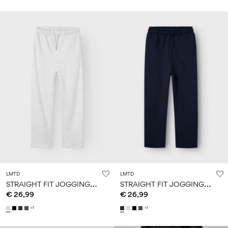
LMTD
LMTD
S
TRAIGHT FIT JOGGINGHOSE
S
TRAIGHT FIT JOGGINGHOSE
€ 26,99
€ 26,99
+1
+1