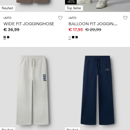
-40%
Neuheit
Top Seller
LMTD
LMTD
B
ALLOON FIT JOGGINGHOSE
WIDE FIT JOGGINGHOSE
€ 36,99
€ 17,95
€ 29,99