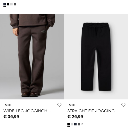
LMTD
LMTD
W
IDE LEG JOGGINGHOSE
S
TRAIGHT FIT JOGGINGHOSE
€ 36,99
€ 26,99
+1