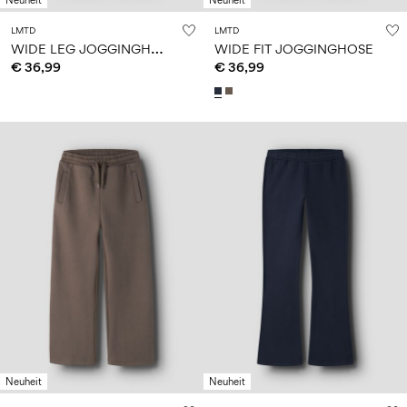
Neuheit
Neuheit
LMTD
LMTD
W
IDE LEG JOGGINGHOSE
WIDE FIT JOGGINGHOSE
€ 36,99
€ 36,99
Neuheit
Neuheit