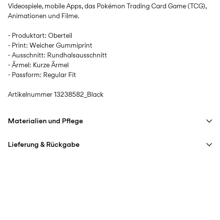
Videospiele, mobile Apps, das Pokémon Trading Card Game (TCG),
Animationen und Filme.
- Produktart: Oberteil
- Print: Weicher Gummiprint
- Ausschnitt: Rundhalsausschnitt
- Ärmel: Kurze Ärmel
- Passform: Regular Fit
Artikelnummer
13238582_Black
Materialien und Pflege
Lieferung & Rückgabe
Maschinenwäsche, halbvoll, kurzer Schleudergang bei 40 °C
Nicht bleichen
Lieferung nach Hause (DHL)
€ 3,95
Nicht im Wäschetrockner trocknen
Ab
€ 59,90
kostenlos
Bügeleisen auf mittlerer Hitze.