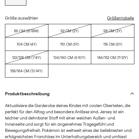
Größe auswählen
Größentabelle
86 CM (12-18M)
92 CM (2Y)
98 CM (3Y)
104 CM (4Y)
110 CM (5Y)
116 CM (6Y)
122/128 CM (7-8Y)
134/140 CM (9-10Y)
146/152 CM (11-12Y)
158/164 CM (13-14Y)
Produktbeschreibung
Aktualisiere die Garderobe deines Kindes mit coolen Oberteilen, die
perfekt für den Alltag und besondere Anlässe sind. Jersey ist ein
leichter und dehnbarer Stoff mit einer weichen Außen- und
Innenseite und sorgt für ein angenehmes Tragegefühl und
Bewegungsfreiheit. Pokémon ist weltweit eines der beliebtesten und
erfolgreichsten Franchises im Unterhaltungsbereich und umfasst