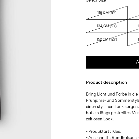
Select Size
116 CM (6Y)
134 CM (9Y)
152 CM (12Y)
A
Product description
Bring Licht und Farbe in die
Frühjahrs- und Sommerstyles
einen stylishen Look sorgen
hat ein längs gestreiftes Mus
zeitlosen Look.
- Produktart : Kleid
- Ausschnitt : Rundhalsauss