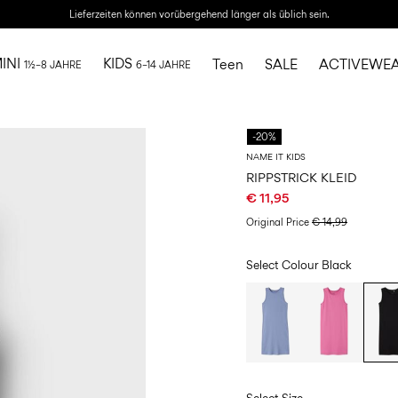
Lieferzeiten können vorübergehend länger als üblich sein.
INI
KIDS
Teen
SALE
ACTIVEWE
1½–8 JAHRE
6–14 JAHRE
-20%
NAME IT KIDS
RIPPSTRICK KLEID
€ 11,95
Original Price
€ 14,99
Select Colour
Black