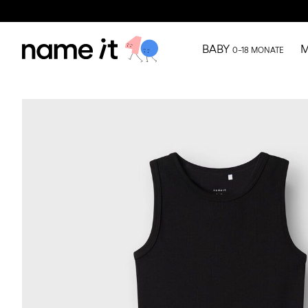
BABY
M
0–18 MONATE