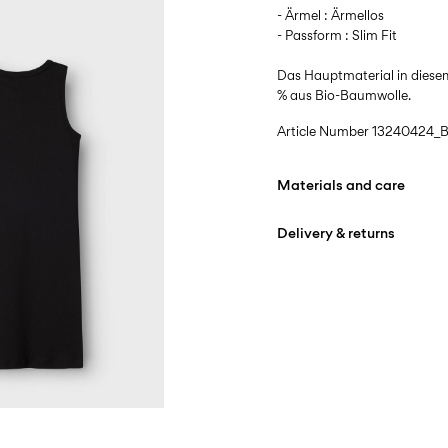
- Ärmel : Ärmellos
- Passform : Slim Fit
Das Hauptmaterial in diese
% aus Bio-Baumwolle.
Article Number
13240424_B
Materials and care
Delivery & returns
Machine wash at max
Lieferung nach Hause (DH
Do not bleach
Free from
€ 59,90
Do not tumble dry
Iron on medium heat s
Abholung am Servicepunkt
Do not dry clean
Free from
€ 59,90
Flat dry