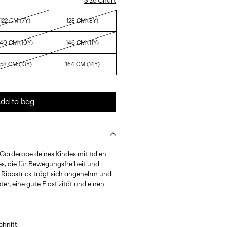
Size Chart
122 CM (7Y)
128 CM (8Y)
140 CM (10Y)
146 CM (11Y)
158 CM (13Y)
164 CM (14Y)
dd to bag
 Garderobe deines Kindes mit tollen
, die für Bewegungsfreiheit und
. Rippstrick trägt sich angenehm und
ter, eine gute Elastizität und einen
chnitt