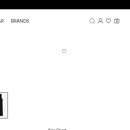
AR
BRANDS
0
Overview
Purchases
Profile
Wishlist
FAQ
SIGN OUT