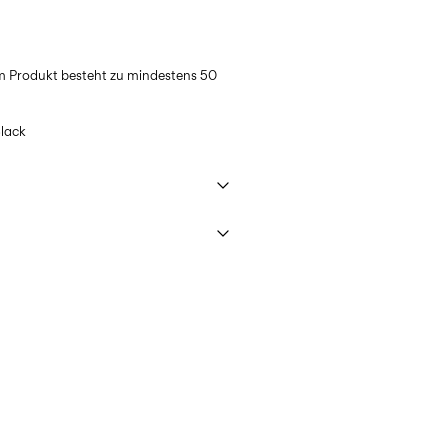
m Produkt besteht zu mindestens 50
lack
 40°C under gentle wash programme
L)
€ 3,95
ettings
 (DHL)
€ 3,95