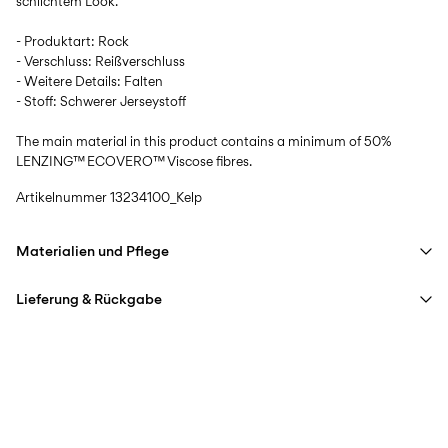
schlichtem Look.
- Produktart: Rock
- Verschluss: Reißverschluss
- Weitere Details: Falten
- Stoff: Schwerer Jerseystoff
The main material in this product contains a minimum of 50%
LENZING™ ECOVERO™ Viscose fibres.
Artikelnummer
13234100_Kelp
Materialien und Pflege
Lieferung & Rückgabe
Maschinenwäsche, halbvoll, kurzer Schleudergang bei 40 °C
Nicht bleichen
Lieferung nach Hause (DHL)
€ 3,95
Nicht im Wäschetrockner trocknen
Ab
€ 59,90
kostenlos
Bügeln mit niedriger Temperatur. Max. Temperatur: 100 °C