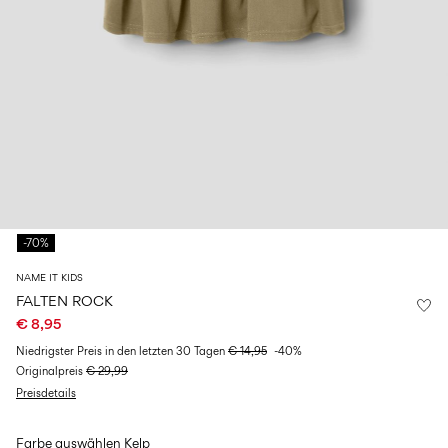
Größe
school
play
Babys
6–
27-
6–
1½–
0–
14
35
14
8
18
Jahre
Jahre
Jahre
monate
Anmelden
Hast
du
Fragen?
-70%
Über
uns
NAME IT KIDS
Deutschland
FALTEN ROCK
/
€ 8,95
Deutsch
Niedrigster Preis in den letzten 30 Tagen
€ 14,95
-40%
Originalpreis
€ 29,99
Preisdetails
Farbe auswählen
Kelp