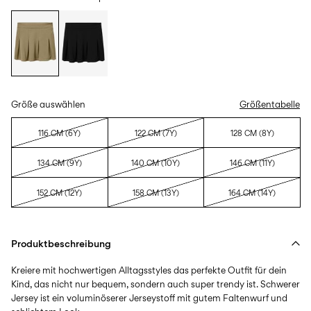
Größe auswählen
Größentabelle
116 CM (6Y)
122 CM (7Y)
128 CM (8Y)
134 CM (9Y)
140 CM (10Y)
146 CM (11Y)
152 CM (12Y)
158 CM (13Y)
164 CM (14Y)
Produktbeschreibung
Kreiere mit hochwertigen Alltagsstyles das perfekte Outfit für dein
Kind, das nicht nur bequem, sondern auch super trendy ist. Schwerer
Jersey ist ein voluminöserer Jerseystoff mit gutem Faltenwurf und