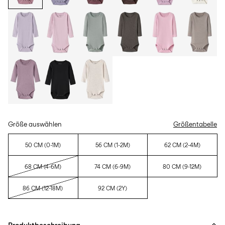
Größe auswählen
Größentabelle
50 CM (0-1M)
56 CM (1-2M)
62 CM (2-4M)
68 CM (4-6M)
74 CM (6-9M)
80 CM (9-12M)
86 CM (12-18M)
92 CM (2Y)
Produktbeschreibung