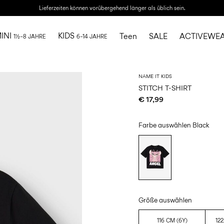
Lieferzeiten können vorübergehend länger als üblich sein.
INI
KIDS
Teen
SALE
ACTIVEWE
1½–8 JAHRE
6–14 JAHRE
NAME IT KIDS
STITCH T-SHIRT
€ 17,99
Farbe auswählen
Black
Größe auswählen
116 CM (6Y)
122