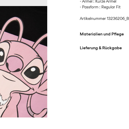
- Ärmel : Kurze Ärmel
- Passform : Regular Fit
Artikelnummer
13236206_B
Materialien und Pflege
Lieferung & Rückgabe
Maschinenwäsche, hal
°C
Lieferung nach Hause (DH
Nicht bleichen
Ab
€ 59,90
kostenlos
Nicht im Wäschetrock
Bügeleisen auf mittlere
Abholung am Servicepunkt
Nicht chemisch reinig
Ab
€ 59,90
Hängend trocknen
kostenlos