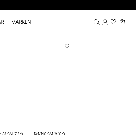
AR
MARKEN
0
Übersicht
Bestellhistorie
Profil
Wunschliste
FAQ
ABMELDEN
/128 CM (7-8Y)
134/140 CM (9-10Y)