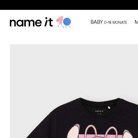
BABY
M
0–18 MONATE