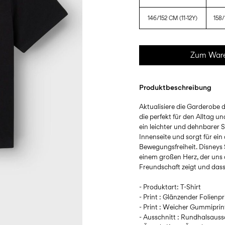
146/152 CM (11-12Y)
158/
Zum Ware
Produktbeschreibung
Aktualisiere die Garderobe d
die perfekt für den Alltag un
ein leichter und dehnbarer 
Innenseite und sorgt für e
Bewegungsfreiheit. Disneys St
einem großen Herz, der uns
Freundschaft zeigt und dass 
- Produktart: T-Shirt
- Print : Glänzender Folienpr
- Print : Weicher Gummiprin
- Ausschnitt : Rundhalsauss