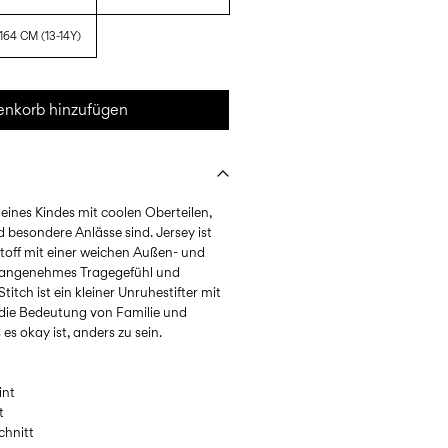
164 CM (13-14Y)
nkorb hinzufügen
eines Kindes mit coolen Oberteilen,
d besondere Anlässe sind. Jersey ist
Stoff mit einer weichen Außen- und
in angenehmes Tragegefühl und
itch ist ein kleiner Unruhestifter mit
 die Bedeutung von Familie und
es okay ist, anders zu sein.
int
t
chnitt