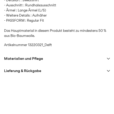
- Detailart : Sweatshirt
- Ausschnitt : Rundhalsausschnitt
- Ärmel : Lange Ärmel (L/S)
- Weitere Details : Aufnäher
- PASSFORM : Regular Fit
Das Hauptmaterial in diesem Produkt besteht zu mindestens 50 %
aus Bio-Baumwolle.
Artikelnummer
13220321_Delft
Materialien und Pflege
Lieferung & Rückgabe
Maschinenwäsche bei max. 40 °C im Schonwaschgang
Nicht bleichen
Lieferung nach Hause (DHL)
€ 3,95
Nicht im Wäschetrockner trocknen
Ab
€ 59,90
kostenlos
Bügeleisen auf mittlerer Hitze.
Nicht chemisch reinigen