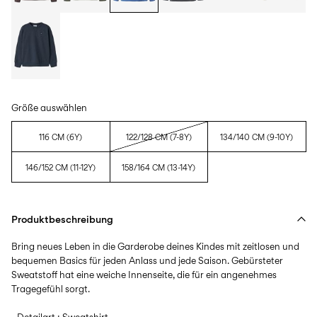
Größe auswählen
116 CM (6Y)
122/128 CM (7-8Y)
134/140 CM (9-10Y)
146/152 CM (11-12Y)
158/164 CM (13-14Y)
Produktbeschreibung
Bring neues Leben in die Garderobe deines Kindes mit zeitlosen und
bequemen Basics für jeden Anlass und jede Saison. Gebürsteter
Sweatstoff hat eine weiche Innenseite, die für ein angenehmes
Tragegefühl sorgt.