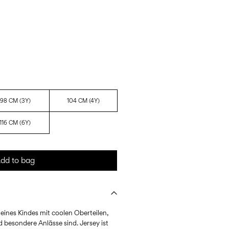
98 CM (3Y)
104 CM (4Y)
116 CM (6Y)
dd to bag
eines Kindes mit coolen Oberteilen,
d besondere Anlässe sind. Jersey ist