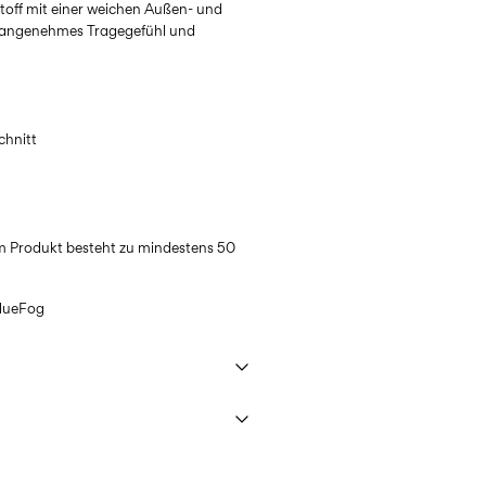
Stoff mit einer weichen Außen- und
in angenehmes Tragegefühl und
chnitt
m Produkt besteht zu mindestens 50
lueFog
 40°C under gentle wash programme