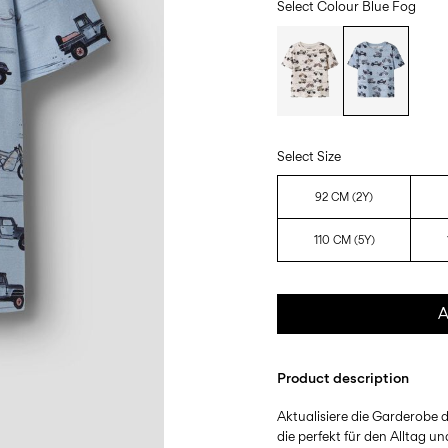
Select Colour
Blue Fog
Select Size
92 CM (2Y)
110 CM (5Y)
A
Product description
Aktualisiere die Garderobe d
die perfekt für den Alltag un