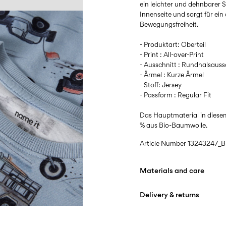
ein leichter und dehnbarer 
Innenseite und sorgt für e
Bewegungsfreiheit.
- Produktart: Oberteil
- Print : All-over-Print
- Ausschnitt : Rundhalsauss
- Ärmel : Kurze Ärmel
- Stoff: Jersey
- Passform : Regular Fit
Das Hauptmaterial in diese
% aus Bio-Baumwolle.
Article Number
13243247_B
Materials and care
Delivery & returns
Machine wash at max