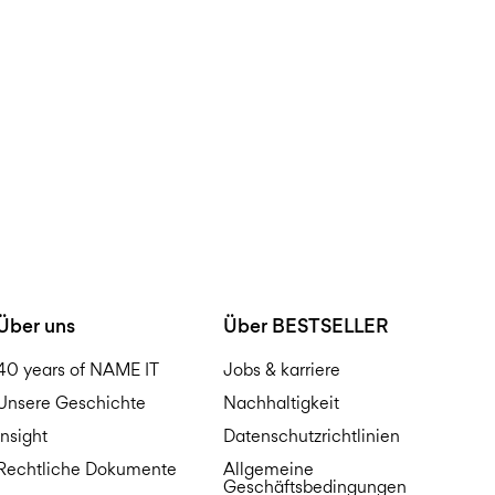
Do not bleach
Lieferung nach Hause (DH
Do not tumble dry
Free from
€ 59,90
Iron on medium heat s
Do not dry clean
Abholung am Servicepunkt
Free from
€ 59,90
Über uns
Über BESTSELLER
40 years of NAME IT
Jobs & karriere
Unsere Geschichte
Nachhaltigkeit
Insight
Datenschutzrichtlinien
Rechtliche Dokumente
Allgemeine
Geschäftsbedingungen