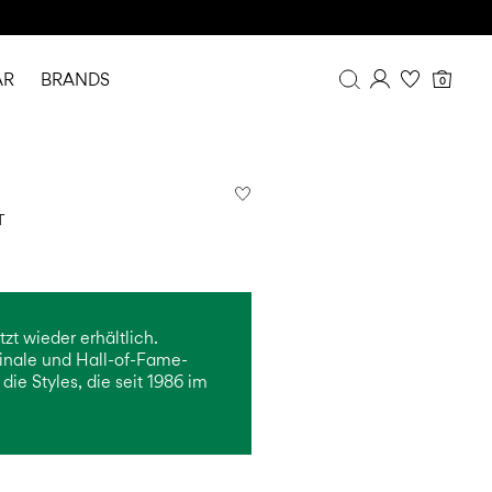
AR
BRANDS
0
Overview
Purchases
Profile
T
Wishlist
FAQ
SIGN OUT
zt wieder erhältlich.
inale und Hall-of-Fame-
ie Styles, die seit 1986 im