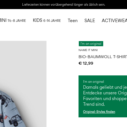
Lieferzeiten können vorübergehend länger als üblich sein.
INI
KIDS
Teen
SALE
ACTIVEWE
1½–8 JAHRE
6–14 JAHRE
I'm an original
NAME IT MINI
BIO-BAUMWOLL T-SHIR
€ 12,99
I'm an original
Damals geliebt und jet
Entdecke unsere Orig
Favoriten und shoppe d
Trend sind.
Original-Styles finden