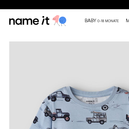
BABY
M
0–18 MONATE