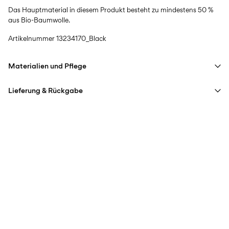
Das Hauptmaterial in diesem Produkt besteht zu mindestens 50 %
aus Bio-Baumwolle.
Artikelnummer
13234170_Black
Materialien und Pflege
Lieferung & Rückgabe
Maschinenwäsche bei max. 40 °C im Schonwaschgang
Nicht bleichen
Lieferung nach Hause (SwissPost Priority)
CHF 6,95
Nicht im Wäschetrockner trocknen
Ab
CHF 99,90
kostenlos
Bügeleisen auf mittlerer Hitze.
Nicht chemisch reinigen
Lieferung nach Hause (SwissPost Economy)
CHF 5,95
Hängend trocknen
Ab
CHF 99,90
kostenlos