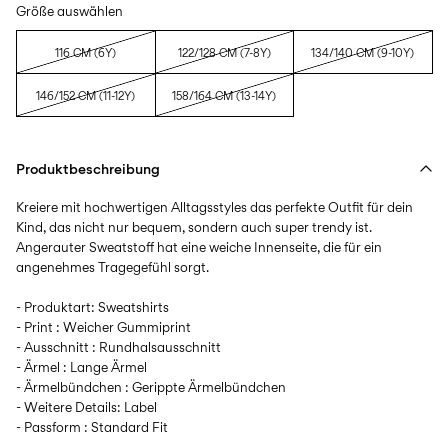
Größe auswählen
116 CM (6Y)
122/128 CM (7-8Y)
134/140 CM (9-10Y)
146/152 CM (11-12Y)
158/164 CM (13-14Y)
Produktbeschreibung
Kreiere mit hochwertigen Alltagsstyles das perfekte Outfit für dein
Kind, das nicht nur bequem, sondern auch super trendy ist.
Angerauter Sweatstoff hat eine weiche Innenseite, die für ein
angenehmes Tragegefühl sorgt.
- Produktart: Sweatshirts
- Print : Weicher Gummiprint
- Ausschnitt : Rundhalsausschnitt
- Ärmel : Lange Ärmel
- Ärmelbündchen : Gerippte Ärmelbündchen
- Weitere Details: Label
- Passform : Standard Fit