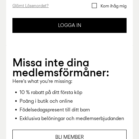
Storlek
school
play
för
6–
27-
Glömt Lösenordet?
Kom ihåg mig
bebisen
6–
1½–
14
35
14
8
0–
år
år
år
18
LOGGA IN
månader
Logga
in
Missa inte dina
Några
medlemsförmåner:
frågor?
Here's what you're missing:
Om
oss
10 % rabatt på ditt första köp
Sverige
Poäng i butik och online
/
svenska
Födelsedagspresent till ditt barn
Exklusiva belöningar och medlemserbjudanden
BLI MEMBER