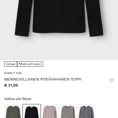
Koko
school
play
0–
6–
27-
6–
1½–
18
14
35
14
8
kuukautta
vuotta
vuotta
vuotta
Kirjaudu
sisään
Kysyttävää?
Tietoa
Uutuus
Made with wool
meistä
NAME IT KIDS
Suomi
/
MERINOVILLAINEN PITKÄHIHAINEN TOPPI
suomi
€ 31,99
Valitse väri
Black