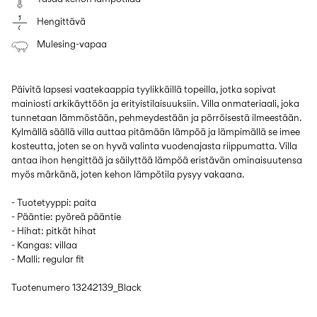
Hengittävä
Mulesing-vapaa
Päivitä lapsesi vaatekaappia tyylikkäillä topeilla, jotka sopivat
mainiosti arkikäyttöön ja erityistilaisuuksiin. Villa onmateriaali, joka
tunnetaan lämmöstään, pehmeydestään ja pörröisestä ilmeestään.
Kylmällä säällä villa auttaa pitämään lämpöä ja lämpimällä se imee
kosteutta, joten se on hyvä valinta vuodenajasta riippumatta. Villa
antaa ihon hengittää ja säilyttää lämpöä eristävän ominaisuutensa
myös märkänä, joten kehon lämpötila pysyy vakaana.
- Tuotetyyppi: paita
- Pääntie: pyöreä pääntie
- Hihat: pitkät hihat
- Kangas: villaa
- Malli: regular fit
Tuotenumero
13242139_Black