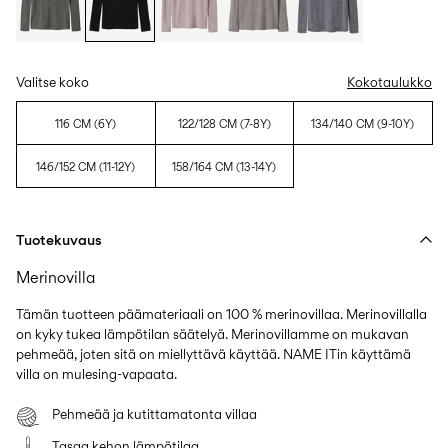
Valitse koko
Kokotaulukko
116 CM (6Y)
122/128 CM (7-8Y)
134/140 CM (9-10Y)
146/152 CM (11-12Y)
158/164 CM (13-14Y)
Tuotekuvaus
Merinovilla
Tämän tuotteen päämateriaali on 100 % merinovillaa. Merinovillalla
on kyky tukea lämpötilan säätelyä. Merinovillamme on mukavan
pehmeää, joten sitä on miellyttävä käyttää. NAME ITin käyttämä
villa on mulesing-vapaata.
Pehmeää ja kutittamatonta villaa
Tasaa kehon lämpötilaa