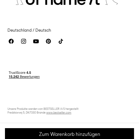
Impressum
Erklärung zur Barrierefreiheit
Deutschland / Deutsch
Unsere Produkte werden von BESTSELLER A/S hergestellt
Fredskovvej 5, DK-7330 Brande
www.bestseller.com
Zum Warenkorb hinzufügen