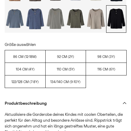
Größe auswählen
86 CM (12-18M)
92 CM (2Y)
98 CM (3Y)
104 CM (4Y)
110 CM (5Y)
116 CM (6Y)
122/128 CM (7-8Y)
134/140 CM (9-10Y)
Produktbeschreibung
Aktualisiere die Garderobe deines Kindes mit coolen Oberteilen, die
perfekt für den Alltag und besondere Anlässe sind. Rippstrick trägt
sich angenehm und hat ein längs gestreiftes Muster, eine gute