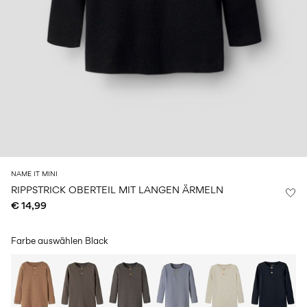
Größe
school
play
Babys
6–
27-
6–
1½–
0–
14
35
14
8
18
Jahre
Jahre
Jahre
monate
Anmelden
Hast
du
Fragen?
Über
NAME IT MINI
uns
RIPPSTRICK OBERTEIL MIT LANGEN ÄRMELN
€ 14,99
Deutschland
/
Deutsch
Farbe auswählen
Black