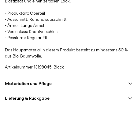
Elastizität und einen zeitlosen Look.
- Produktart: Oberteil
- Ausschnitt: Rundhalsausschnitt
- Ärmel: Lange Ärmel
- Verschluss: Knopfverschluss
- Passform: Regular Fit
Das Hauptmaterial in diesem Produkt besteht zu mindestens 50 %
aus Bio-Baumwolle.
Artikelnummer
13198045_Black
Materialien und Pflege
Lieferung & Rückgabe
Maschinenwäsche bei max. 40 °C im Schonwaschgang
Nicht bleichen
Lieferung nach Hause (DHL)
€ 3,95
Nicht im Wäschetrockner trocknen
Ab
€ 59,90
kostenlos
Bügeleisen auf mittlerer Hitze.