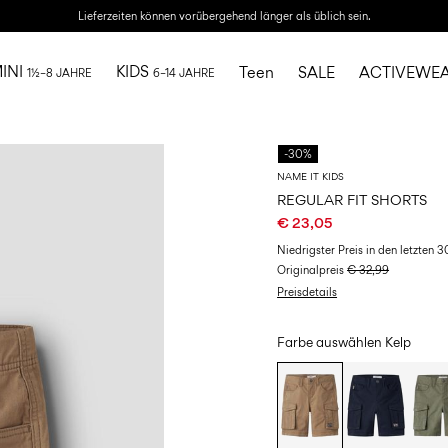
Lieferzeiten können vorübergehend länger als üblich sein.
INI
KIDS
Teen
SALE
ACTIVEWE
1½–8 JAHRE
6–14 JAHRE
-30%
NAME IT KIDS
REGULAR FIT SHORTS
€ 23,05
Niedrigster Preis in den letzten 
Originalpreis
€ 32,99
Preisdetails
Farbe auswählen
Kelp