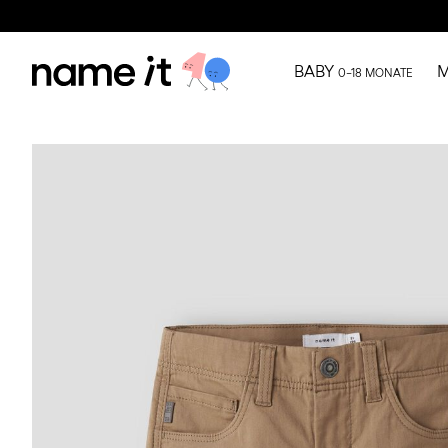
BABY
M
0–18 MONATE