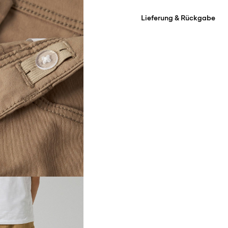
Lieferung & Rückgabe
Maschinenwäsche, hal
°C
Lieferung nach Hause (DH
Nicht bleichen
Ab
€ 59,90
kostenlos
Nicht im Wäschetrock
Bügeleisen auf mittlere
Abholung am Servicepunkt
Nicht chemisch reinig
Ab
€ 59,90
Hängend trocknen
kostenlos