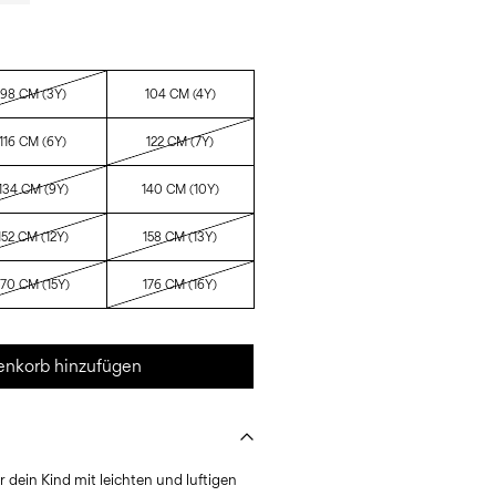
98 CM (3Y)
104 CM (4Y)
116 CM (6Y)
122 CM (7Y)
134 CM (9Y)
140 CM (10Y)
152 CM (12Y)
158 CM (13Y)
170 CM (15Y)
176 CM (16Y)
nkorb hinzufügen
ür dein Kind mit leichten und luftigen