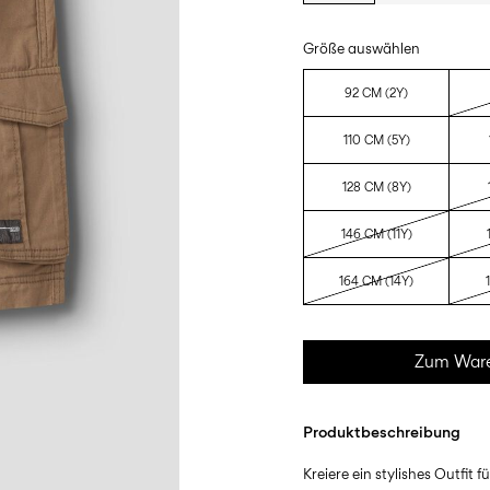
Größe auswählen
92 CM (2Y)
110 CM (5Y)
128 CM (8Y)
146 CM (11Y)
164 CM (14Y)
Zum Ware
Produktbeschreibung
Kreiere ein stylishes Outfit f