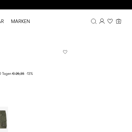
AR
MARKEN
0
Übersicht
Bestellhistorie
Profil
Wunschliste
FAQ
30 Tagen
€ 26,35
-13%
ABMELDEN