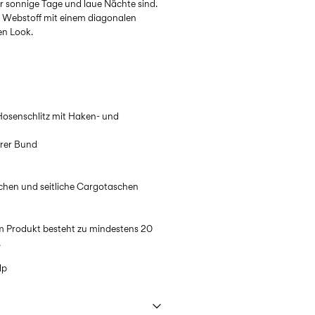
ür sonnige Tage und laue Nächte sind.
ger Webstoff mit einem diagonalen
en Look.
t
 Hosenschlitz mit Haken- und
arer Bund
schen und seitliche Cargotaschen
m Produkt besteht zu mindestens 20
.
lp