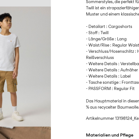
Sommerstyles, die perfekt f
Twill ist ein strapazierfähi
Muster und einem klassisch
- Detailart : Cargoshorts
- Stoff : Twill
- Länge/Größe : Lang
- Waist/Rise : Regular Wais
- Verschluss/Hosenschlitz :
Reißverschluss
- Weitere Details : Verstellb
- Weitere Details : Aufnäher
- Weitere Details : Label
- Tasche sonstige : Frontta
- PASSFORM : Regular Fit
Das Hauptmaterial in diese
% aus recycelter Baumwolle
Artikelnummer
13198124_Ke
Materialien und Pflege