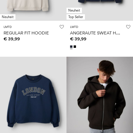
Neuheit
Neuheit
Top Seller
LMTD
LMTD
A
NGERAUTE SWEAT HOODIE MIT REISSVERSCHLUSS
REGULAR FIT HOODIE
€ 39,99
€ 39,99