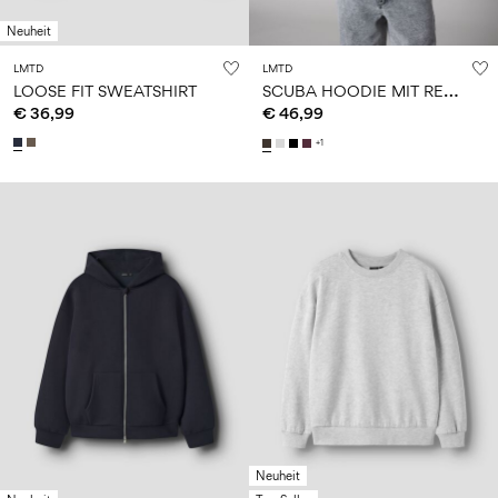
Neuheit
LMTD
LMTD
S
CUBA HOODIE MIT REISSVERSCHLUSS
LOOSE FIT SWEATSHIRT
€ 36,99
€ 46,99
+1
Neuheit