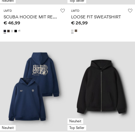
Neuheit
Top Seller
LMTD
LMTD
S
CUBA HOODIE MIT REISSVERSCHLUSS
LOOSE FIT SWEATSHIRT
€ 46,99
€ 26,99
+1
Neuheit
Neuheit
Top Seller