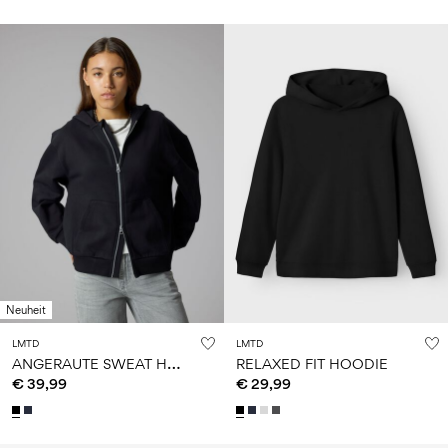
Neuheit
LMTD
LMTD
A
NGERAUTE SWEAT HOODIE MIT REISSVERSCHLUSS
RELAXED FIT HOODIE
€ 39,99
€ 29,99