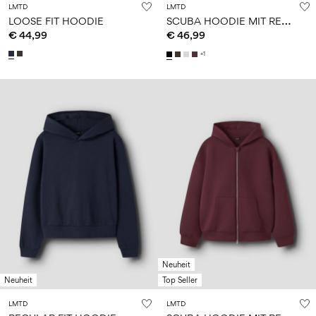
LMTD
LMTD
S
CUBA HOODIE MIT REISSVERSCHLUSS
LOOSE FIT HOODIE
€ 44,99
€ 46,99
+1
Neuheit
Neuheit
Top Seller
LMTD
LMTD