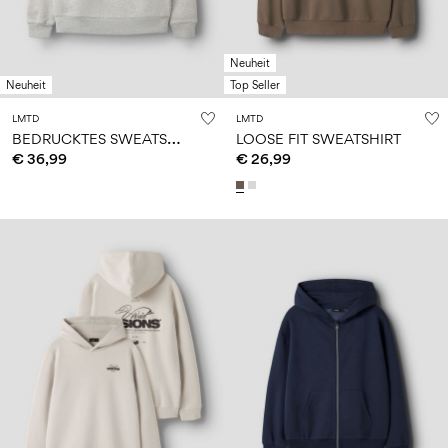
Neuheit
Neuheit
Top Seller
LMTD
LMTD
B
EDRUCKTES SWEATSHIRT
LOOSE FIT SWEATSHIRT
€ 36,99
€ 26,99