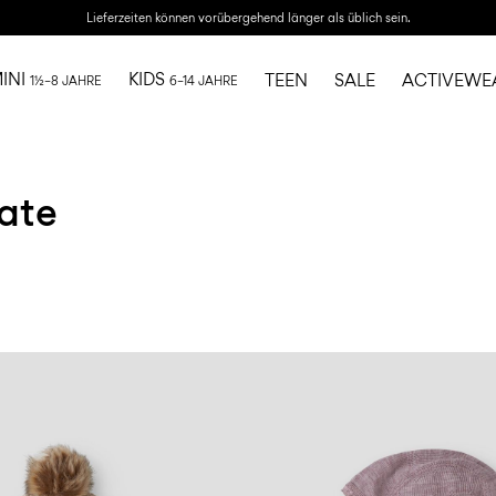
Lieferzeiten können vorübergehend länger als üblich sein.
INI
KIDS
TEEN
SALE
ACTIVEWE
1½–8 JAHRE
6–14 JAHRE
ate