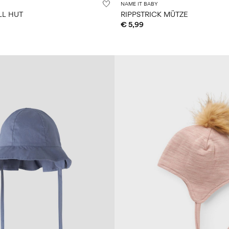
NAME IT BABY
L HUT
RIPPSTRICK MÜTZE
€ 5,99