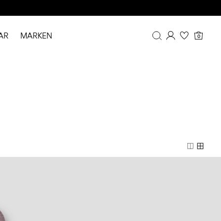
AR
MARKEN
0
Übersicht
Bestellhistorie
Profil
Wunschliste
FAQ
ABMELDEN