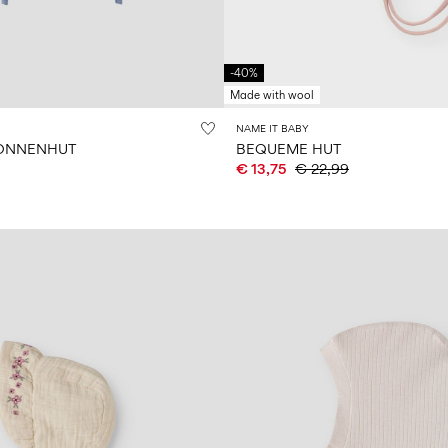
-40%
Made with wool
NAME IT BABY
SONNENHUT
BEQUEME HUT
€ 13,75
€ 22,99