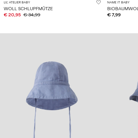
LIL' ATELIER BABY
NAME IT BABY
WOLL SCHLUPFMÜTZE
BIOBAUMWOL
€ 20,95
€ 34,99
€ 7,99