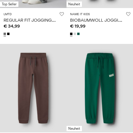
Top Seller
Neuheit
LMTD
NAME IT KIDS
R
EGULAR FIT JOGGINGHOSE
B
IOBAUMWOLL JOGGINGHOSE
€ 34,99
€ 19,99
Neuheit