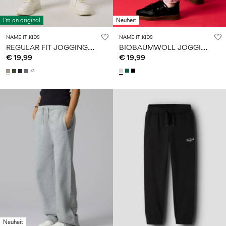
I'm an original
Neuheit
NAME IT KIDS
NAME IT KIDS
R
EGULAR FIT JOGGINGHOSE
B
IOBAUMWOLL JOGGINGHOSE
€ 19,99
€ 19,99
+3
Neuheit