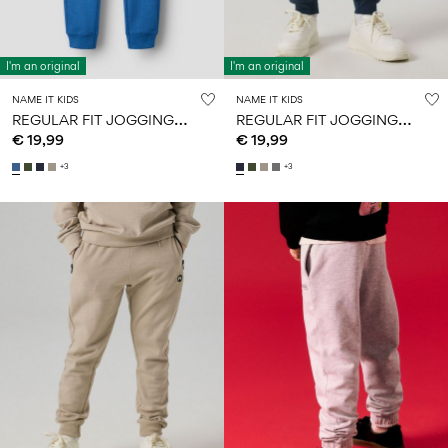
I'm an original
I'm an original
NAME IT KIDS
NAME IT KIDS
R
EGULAR FIT JOGGINGHOSE
R
EGULAR FIT JOGGINGHOSE
€ 19,99
€ 19,99
+3
+3