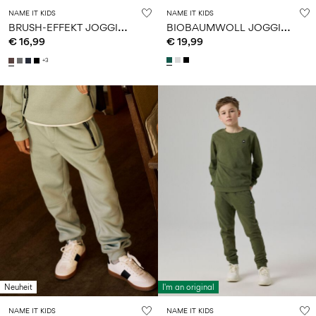
NAME IT KIDS
NAME IT KIDS
B
RUSH-EFFEKT JOGGINGHOSE
B
IOBAUMWOLL JOGGINGHOSE
€ 16,99
€ 19,99
+3
Neuheit
I'm an original
NAME IT KIDS
NAME IT KIDS