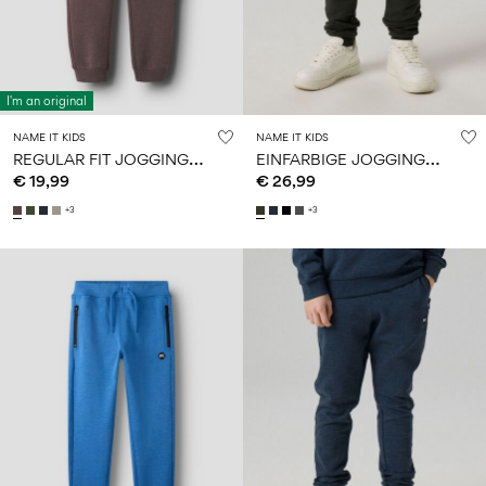
I'm an original
NAME IT KIDS
NAME IT KIDS
R
EGULAR FIT JOGGINGHOSE
E
INFARBIGE JOGGINGHOSE
€ 19,99
€ 26,99
+3
+3