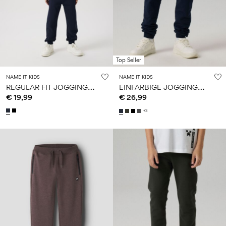
Top Seller
NAME IT KIDS
NAME IT KIDS
R
EGULAR FIT JOGGINGHOSE
E
INFARBIGE JOGGINGHOSE
€ 19,99
€ 26,99
+3