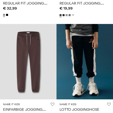
R
EGULAR FIT JOGGINGHOSE
R
EGULAR FIT JOGGINGHOSE
€ 32,99
€ 19,99
+3
NAME IT KIDS
NAME IT KIDS
E
INFARBIGE JOGGINGHOSE
LOTTO JOGGINGHOSE